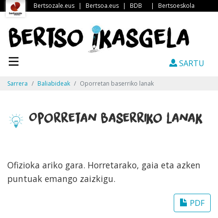
Bertsozale.eus
|
Bertsoa.eus
|
BDB
|
Bertsoeskola
SARTU
Sarrera
Baliabideak
Oporretan baserriko lanak
Oporretan baserriko lanak
Ofizioka ariko gara. Horretarako, gaia eta azken
puntuak emango zaizkigu.
PDF