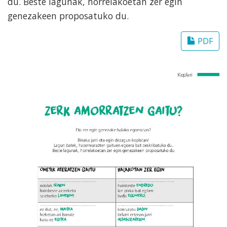
du. Beste lagunak, horrelakoetan zer egin
genezakeen proposatuko du.
PDF