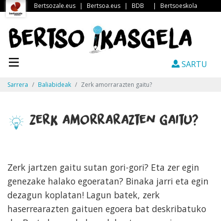
Bertsozale.eus
|
Bertsoa.eus
|
BDB
|
Bertsoeskola
SARTU
Sarrera
Baliabideak
Zerk amorrarazten gaitu?
Zerk amorrarazten gaitu?
Zerk jartzen gaitu sutan gori-gori? Eta zer egin
genezake halako egoeratan? Binaka jarri eta egin
dezagun koplatan! Lagun batek, zerk
haserrearazten gaituen egoera bat deskribatuko