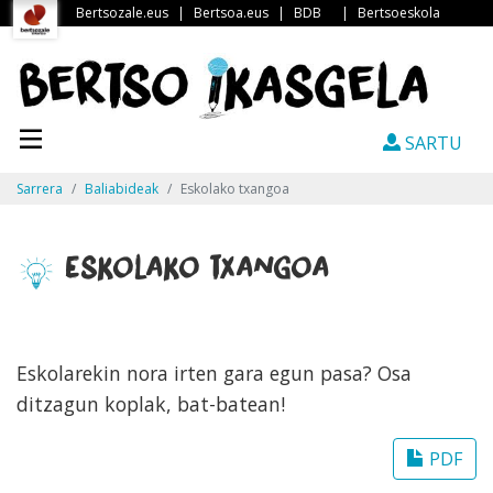
Bertsozale.eus
|
Bertsoa.eus
|
BDB
|
Bertsoeskola
SARTU
Sarrera
Baliabideak
Eskolako txangoa
Eskolako txangoa
Eskolarekin nora irten gara egun pasa? Osa
ditzagun koplak, bat-batean!
PDF