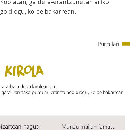
 Koplatan, galdera-erantzunetan ariko
ngo diogu, kolpe bakarrean.