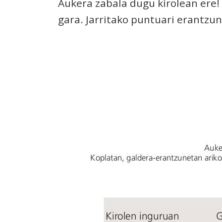
Aukera zabala dugu kirolean ere!
gara. Jarritako puntuari erantzu