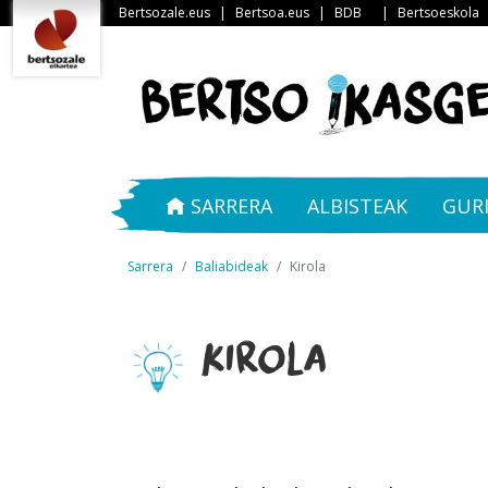
Bertsozale.eus
|
Bertsoa.eus
|
BDB
|
Bertsoeskola
SARRERA
ALBISTEAK
GUR
Sarrera
Baliabideak
Kirola
Kirola