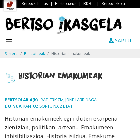
Bertsozale.eus
|
Bertsoa.eus
|
BDB
|
Bertsoeskola
SARTU
Sarrera
Baliabideak
Historian emakumeak
Historian emakumeak
BERTSOLARIA(K)
: IRATI ERKIZIA, JONE LARRINAGA
DOINUA
: KANTUZ SORTU NAIZ ETA II
Historian emakumeek egin duten ekarpena
zientzian, politikan, artean... Emakumeen
inbisibilizazioa. Historia isildua. Emakume