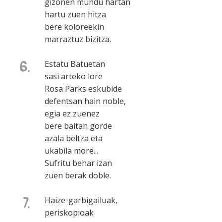
gizonen mundu hartan
hartu zuen hitza
bere koloreekin
marraztuz bizitza.
6.
Estatu Batuetan
sasi arteko lore
Rosa Parks eskubide
defentsan hain noble,
egia ez zuenez
bere baitan gorde
azala beltza eta
ukabila more...
Sufritu behar izan
zuen berak doble.
7.
Haize-garbigailuak,
periskopioak