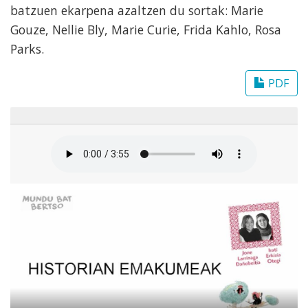
batzuen ekarpena azaltzen du sortak: Marie
Gouze, Nellie Bly, Marie Curie, Frida Kahlo, Rosa
Parks.
PDF