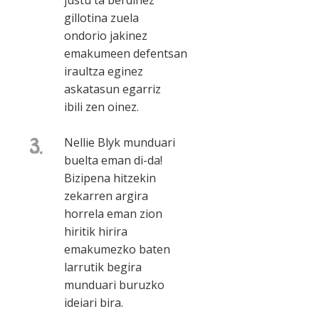
justu ta berdinez
gillotina zuela
ondorio jakinez
emakumeen defentsan
iraultza eginez
askatasun egarriz
ibili zen oinez.
3.
Nellie Blyk munduari
buelta eman di-da!
Bizipena hitzekin
zekarren argira
horrela eman zion
hiritik hirira
emakumezko baten
larrutik begira
munduari buruzko
ideiari bira.