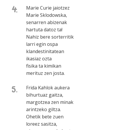
4.
Marie Curie jaiotzez
Marie Sklodowska,
senarren abizenak
hartuta datoz ta!
Nahiz bere sorterritik
larri egin ospa
klandestinitatean
ikasiaz ozta
fisika ta kimikan
merituz zen josta.
5.
Frida Kahlok aukera
bihurtuaz gaitza,
margotzea zen minak
arintzeko giltza.
Ohetik bete zuen
loreez sasitza,