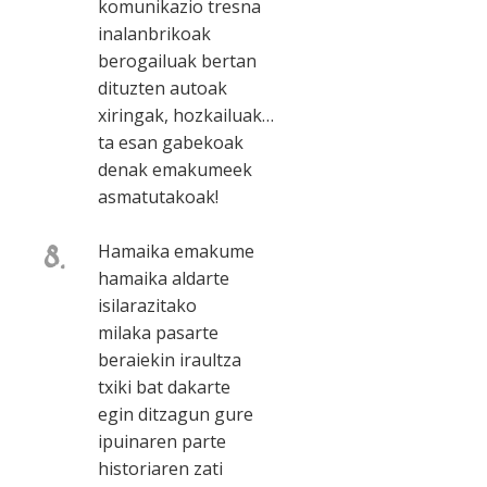
komunikazio tresna
inalanbrikoak
berogailuak bertan
dituzten autoak
xiringak, hozkailuak…
ta esan gabekoak
denak emakumeek
asmatutakoak!
8.
Hamaika emakume
hamaika aldarte
isilarazitako
milaka pasarte
beraiekin iraultza
txiki bat dakarte
egin ditzagun gure
ipuinaren parte
historiaren zati