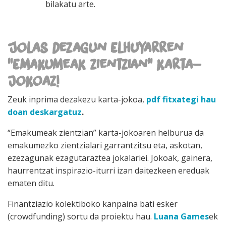
bilakatu arte.
Jolas dezagun Elhuyarren
"Emakumeak zientzian" karta-
jokoaz!
Zeuk inprima dezakezu karta-jokoa,
pdf fitxategi hau
doan deskargatuz
.
“Emakumeak zientzian” karta-jokoaren helburua da
emakumezko zientzialari garrantzitsu eta, askotan,
ezezagunak ezagutaraztea jokalariei. Jokoak, gainera,
haurrentzat inspirazio-iturri izan daitezkeen ereduak
ematen ditu.
Finantziazio kolektiboko kanpaina bati esker
(crowdfunding) sortu da proiektu hau.
Luana Games
ek