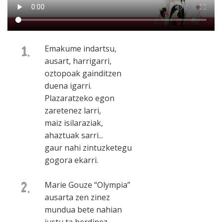
1.
Emakume indartsu,
ausart, harrigarri,
oztopoak gainditzen
duena igarri.
Plazaratzeko egon
zaretenez larri,
maiz isilaraziak,
ahaztuak sarri...
gaur nahi zintuzketegu
gogora ekarri.
2.
Marie Gouze “Olympia”
ausarta zen zinez
mundua bete nahian