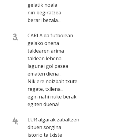
gelatik noala
niri begiratzea
berari bezala...
3.
CARLA da futbolean
gelako onena
taldearen arima
taldean lehena
lagunei gol pasea
ematen diena...
Nik ere noizbait txute
regate, txilena...
egin nahi nuke berak
egiten duena!
4.
LUR algarak zabaltzen
dituen sorgina
istorio ta txiste