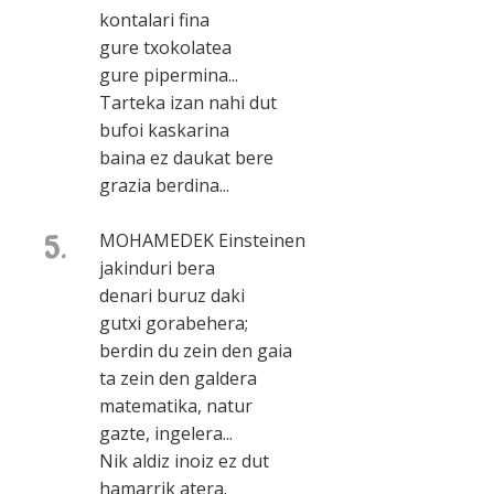
kontalari fina
gure txokolatea
gure pipermina...
Tarteka izan nahi dut
bufoi kaskarina
baina ez daukat bere
grazia berdina...
5.
MOHAMEDEK Einsteinen
jakinduri bera
denari buruz daki
gutxi gorabehera;
berdin du zein den gaia
ta zein den galdera
matematika, natur
gazte, ingelera...
Nik aldiz inoiz ez dut
hamarrik atera.