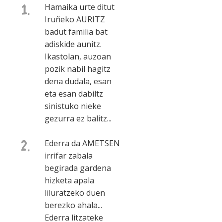
1.
Hamaika urte ditut
Iruñeko AURITZ
badut familia bat
adiskide aunitz.
Ikastolan, auzoan
pozik nabil hagitz
dena dudala, esan
eta esan dabiltz
sinistuko nieke
gezurra ez balitz...
2.
Ederra da AMETSEN
irrifar zabala
begirada gardena
hizketa apala
liluratzeko duen
berezko ahala...
Ederra litzateke