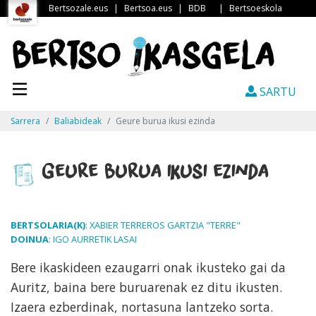
Bertsozale.eus
|
Bertsoa.eus
|
BDB
|
Bertsoeskola
SARTU
Sarrera
Baliabideak
Geure burua ikusi ezinda
Geure burua ikusi ezinda
BERTSOLARIA(K)
: XABIER TERREROS GARTZIA "TERRE"
DOINUA
: IGO AURRETIK LASAI
Bere ikaskideen ezaugarri onak ikusteko gai da
Auritz, baina bere buruarenak ez ditu ikusten.
Izaera ezberdinak, nortasuna lantzeko sorta.