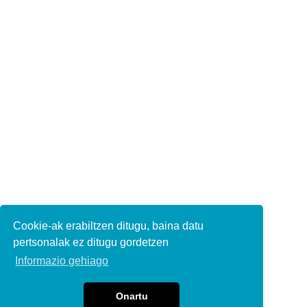
Cookie-ak erabiltzen ditugu, baina datu
pertsonalak ez ditugu gordetzen
Informazio gehiago
Onartu