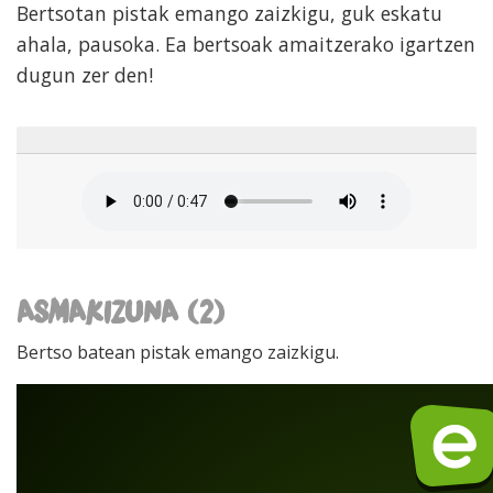
Bertsotan pistak emango zaizkigu, guk eskatu
ahala, pausoka. Ea bertsoak amaitzerako igartzen
dugun zer den!
ASMAKIZUNA (2)
Bertso batean pistak emango zaizkigu.