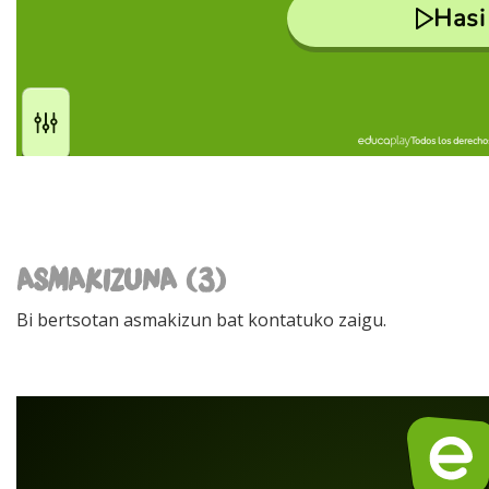
ASMAKIZUNA (3)
Bi bertsotan asmakizun bat kontatuko zaigu.