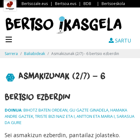
Bertsozale.eus
|
Bertsoa.eus
|
BDB
|
Bertsoeskola
SARTU
Sarrera
Baliabideak
Asmakizunak (2/7) - 6 bertsio ezberdin
Asmakizunak (2/7) - 6
bertsio ezberdin
DOINUA
: BIHOTZ BATEN ORDEAN, GU GAZTE GINADELA, HAMAIKA
ANDRE GAZTEK, TRISTE BIZI NAIZ ETA I, ANTTON ETA MARIA I, SARASUA
DA GURE
Sei asmakizun ezberdin, pantailaz jolasteko.