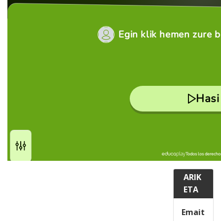
ARIK
ETA
Emait