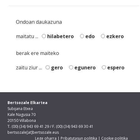
Ondoan daukazuna
maitatu ...
hilabetero
edo
ezkero
berak ere maiteko
zaitu ziur ...
gero
egunero
espero
Bertsozale Elkartea
Subijana Etxea
Kale Nagusia 70
20150 Villabona
T. (00) (34) 943 69 41 29 / F. (00) (34) 943 69 30 41
bertsozale[at]bertsozale.eus
Lege oharra
|
Pribatutasun politika
|
Cookie politika