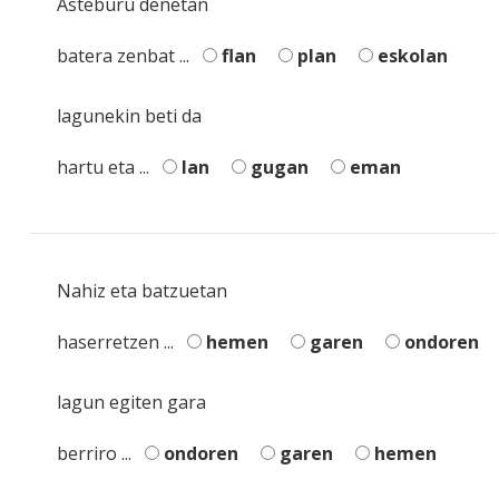
Asteburu denetan
batera zenbat ...
flan
plan
eskolan
lagunekin beti da
hartu eta ...
lan
gugan
eman
Nahiz eta batzuetan
haserretzen ...
hemen
garen
ondoren
lagun egiten gara
berriro ...
ondoren
garen
hemen