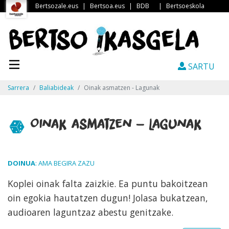
Bertsozale.eus
|
Bertsoa.eus
|
BDB
|
Bertsoeskola
SARTU
Sarrera
Baliabideak
Oinak asmatzen - Lagunak
Oinak asmatzen - Lagunak
DOINUA
: AMA BEGIRA ZAZU
Koplei oinak falta zaizkie. Ea puntu bakoitzean
oin egokia hautatzen dugun! Jolasa bukatzean,
audioaren laguntzaz abestu genitzake.