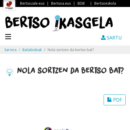
Bertsozale.eus
|
Bertsoa.eus
|
BDB
|
Bertsoeskola
SARTU
Sarrera
Baliabideak
Nola sortzen da bertso bat?
Nola sortzen da bertso bat?
PDF