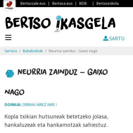
Bertsozale.eus
|
Bertsoa.eus
|
BDB
|
Bertsoeskola
SARTU
Sarrera
Baliabideak
Neurria zainduz - Gaixo nago
Neurria zainduz - Gaixo
nago
DOINUA
: ORRIAK AIREZ AIRE I
Kopla txikian hutsuneak betetzeko jolasa,
hankaluzeak eta hankamotzak sahiestuz.