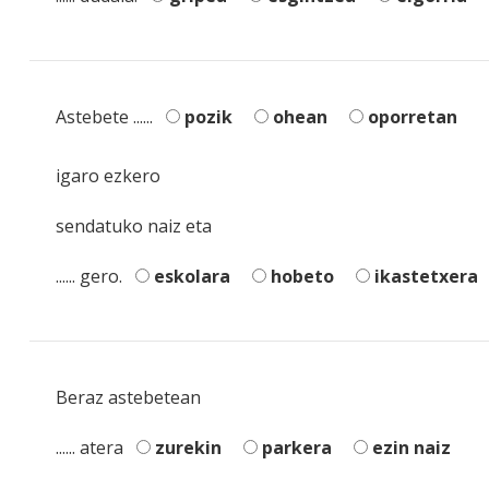
Astebete ......
pozik
ohean
oporretan
igaro ezkero
sendatuko naiz eta
...... gero.
eskolara
hobeto
ikastetxera
Beraz astebetean
...... atera
zurekin
parkera
ezin naiz