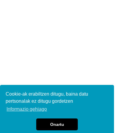
Cookie-ak erabiltzen ditugu, baina datu
pertsonalak ez ditugu gordetzen
Informazio gehiago
Onartu