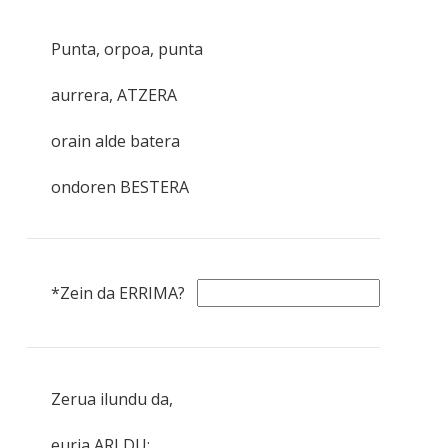
Punta, orpoa, punta
aurrera, ATZERA
orain alde batera
ondoren BESTERA
*Zein da ERRIMA?
Zerua ilundu da,
euria ARI DU: