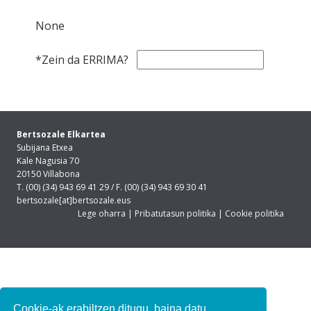
None
*Zein da ERRIMA?
Bertsozale Elkartea
Subijana Etxea
Kale Nagusia 70
20150 Villabona
T. (00) (34) 943 69 41 29 / F. (00) (34) 943 69 30 41
bertsozale[at]bertsozale.eus
Lege oharra
|
Pribatutasun politika
|
Cookie politika
Cookie-ak erabiltzen ditugu, baina datu