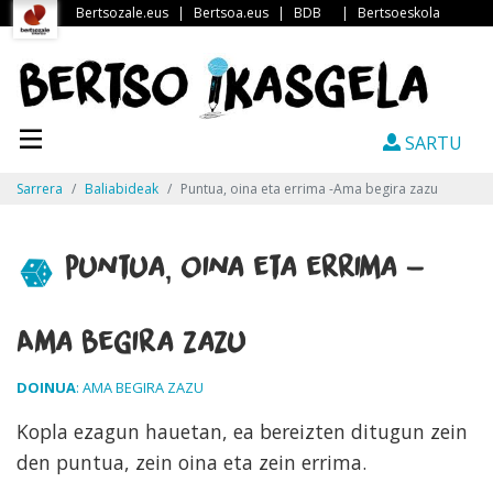
Bertsozale.eus
|
Bertsoa.eus
|
BDB
|
Bertsoeskola
SARTU
Sarrera
Baliabideak
Puntua, oina eta errima -Ama begira zazu
Puntua, oina eta errima -
Ama begira zazu
DOINUA
: AMA BEGIRA ZAZU
Kopla ezagun hauetan, ea bereizten ditugun zein
den puntua, zein oina eta zein errima.