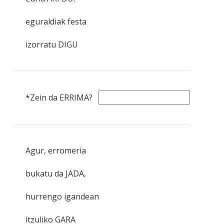
eguraldiak festa
izorratu DIGU
*Zein da ERRIMA?
Agur, erromeria
bukatu da JADA,
hurrengo igandean
itzuliko GARA