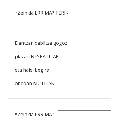
*Zein da ERRIMA? TERIK
Dantzan dabiltza gogoz
plazan NESKATILAK
eta haiei begira
ondoan MUTILAK
*Zein da ERRIMA?