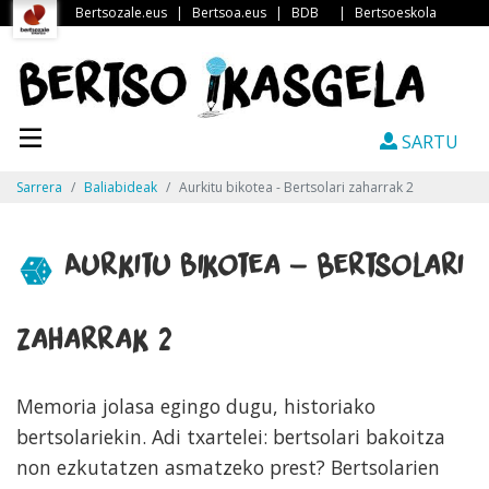
Bertsozale.eus
|
Bertsoa.eus
|
BDB
|
Bertsoeskola
SARTU
Sarrera
Baliabideak
Aurkitu bikotea - Bertsolari zaharrak 2
Aurkitu bikotea - Bertsolari
zaharrak 2
Memoria jolasa egingo dugu, historiako
bertsolariekin. Adi txartelei: bertsolari bakoitza
non ezkutatzen asmatzeko prest? Bertsolarien