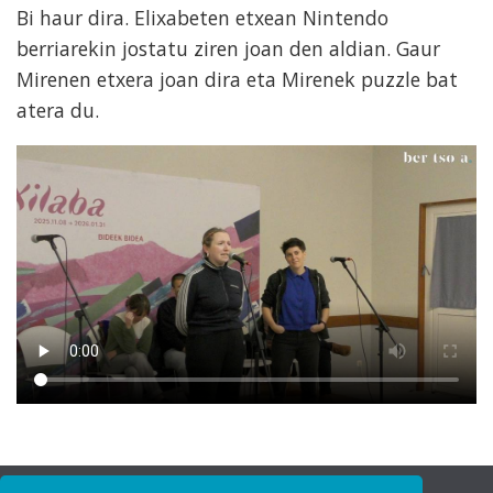
Bi haur dira. Elixabeten etxean Nintendo
berriarekin jostatu ziren joan den aldian. Gaur
Mirenen etxera joan dira eta Mirenek puzzle bat
atera du.