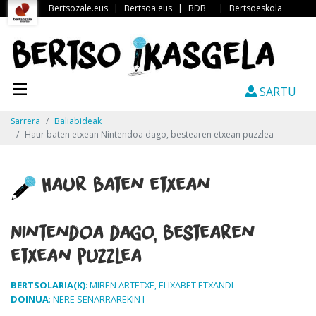
Bertsozale.eus
|
Bertsoa.eus
|
BDB
|
Bertsoeskola
SARTU
Sarrera
Baliabideak
Haur baten etxean Nintendoa dago, bestearen etxean puzzlea
Haur baten etxean
Nintendoa dago, bestearen
etxean puzzlea
BERTSOLARIA(K)
: MIREN ARTETXE, ELIXABET ETXANDI
DOINUA
: NERE SENARRAREKIN I