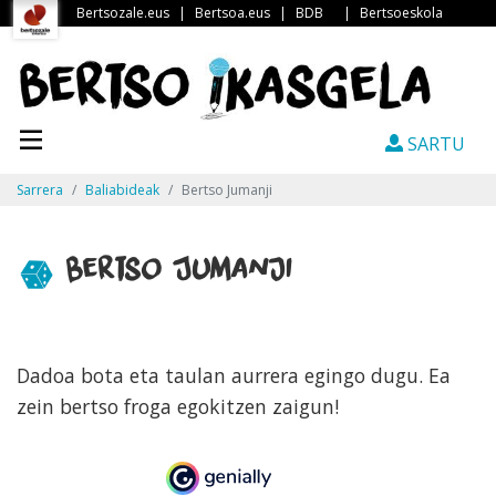
Bertsozale.eus
|
Bertsoa.eus
|
BDB
|
Bertsoeskola
SARTU
Sarrera
Baliabideak
Bertso Jumanji
Bertso Jumanji
Dadoa bota eta taulan aurrera egingo dugu. Ea
zein bertso froga egokitzen zaigun!