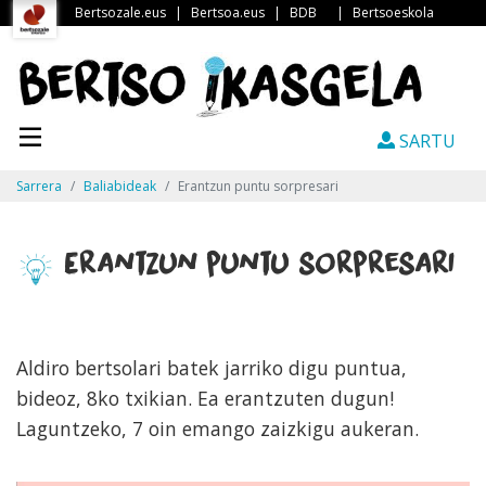
Bertsozale.eus
|
Bertsoa.eus
|
BDB
|
Bertsoeskola
SARTU
Sarrera
Baliabideak
Erantzun puntu sorpresari
Erantzun puntu sorpresari
Aldiro bertsolari batek jarriko digu puntua,
bideoz, 8ko txikian. Ea erantzuten dugun!
Laguntzeko, 7 oin emango zaizkigu aukeran.