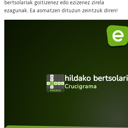
bertsolariak goitizenez edo ezizenez zirela
ezagunak. Ea asmatzen dituzun zeintzuk diren!