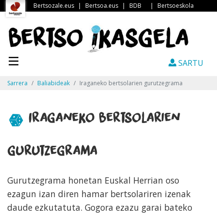
Bertsozale.eus
|
Bertsoa.eus
|
BDB
|
Bertsoeskola
SARTU
Sarrera
Baliabideak
Iraganeko bertsolarien gurutzegrama
Iraganeko bertsolarien
gurutzegrama
Gurutzegrama honetan Euskal Herrian oso
ezagun izan diren hamar bertsolariren izenak
daude ezkutatuta. Gogora ezazu garai bateko