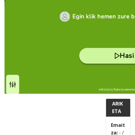
ARIK
ETA
Emait
za:
-
/