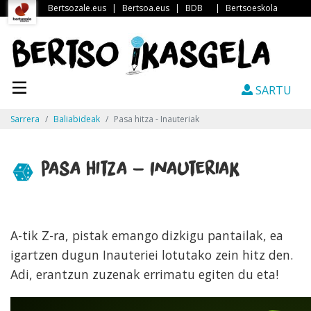
Bertsozale.eus
|
Bertsoa.eus
|
BDB
|
Bertsoeskola
SARTU
Sarrera
Baliabideak
Pasa hitza - Inauteriak
Pasa hitza - Inauteriak
A-tik Z-ra, pistak emango dizkigu pantailak, ea
igartzen dugun Inauteriei lotutako zein hitz den.
Adi, erantzun zuzenak errimatu egiten du eta!