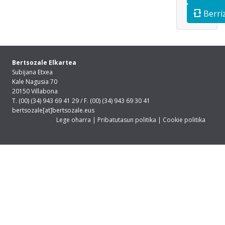
Berri
Bertsozale Elkartea
Subijana Etxea
Kale Nagusia 70
20150 Villabona
T. (00) (34) 943 69 41 29 / F. (00) (34) 943 69 30 41
bertsozale[at]bertsozale.eus
Lege oharra
|
Pribatutasun politika
|
Cookie politika