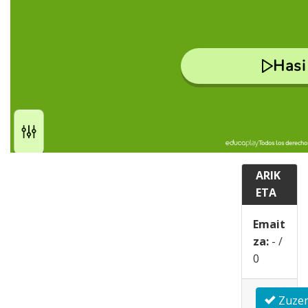
ARIK
ETA
Emait
za:
-
/
0
Zuze