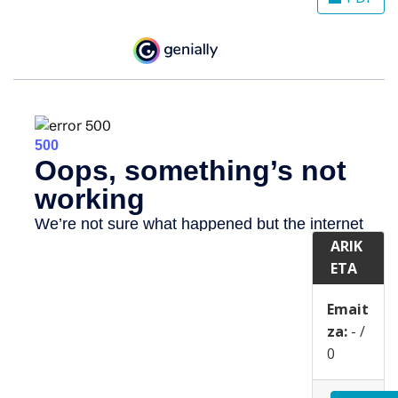
ARIK
ETA
Emait
za:
-
/
0