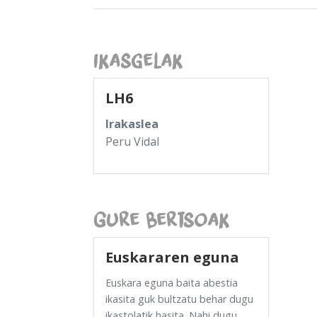
Ikasgelak
LH6
Irakaslea
Peru Vidal
Gure Bertsoak
Euskararen eguna
Euskara eguna baita abestia
ikasita guk bultzatu behar dugu
ikastolatik hasita. Nahi dugu