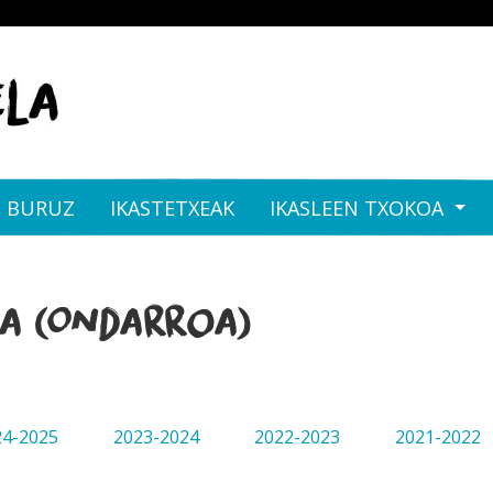
I BURUZ
IKASTETXEAK
IKASLEEN TXOKOA
la (Ondarroa)
24-2025
2023-2024
2022-2023
2021-2022