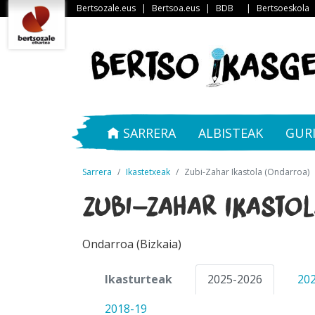
Bertsozale.eus
|
Bertsoa.eus
|
BDB
|
Bertsoeskola
SARRERA
ALBISTEAK
GUR
Sarrera
Ikastetxeak
Zubi-Zahar Ikastola (Ondarroa)
Zubi-Zahar Ikasto
Ondarroa (Bizkaia)
Ikasturteak
2025-2026
20
2018-19