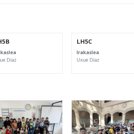
H5B
LH5C
akaslea
Irakaslea
ue Diaz
Uxue Diaz