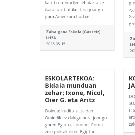
katutxoa zirudien lehoiak a ze
gar
ikara Ibai bat ikustera joango
eg
gara Amerikara hortxe ...
Gra
gar
Zabalgana Eskola (Gasteiz) -
LH5A
Za
2026-05-15
LH
20
ESKOLARTEKOA:
K
Bidaia munduan
J
zehar; Ixone, Nicol,
DO
Oier G. eta Aritz
SU
ITS
Doinua: Iruditu zitzaidan
ero
Oraindik ez dakigu nora joango
zak
garen Egipto, London, Roma
zein politak diren Egipton