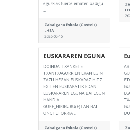
eguzkiak fuerte ematen badigu
Za
...
LH
20
Zabalgana Eskola (Gasteiz) -
LH5A
2026-05-15
EUSKARAREN EGUNA
E
DOINUA: TXANKETE
AB
TXANTXAGORRIEN ERAN EGIN
GU
ZAZU HEGAN EUSKARAZ HITZ
ET
EGITEN EUSKARATIK EDAN
GU
EUSKARAREN EGUNA BAI EGUN
EG
HANDIA
TX
GURE_HIRIBURU(E)TAN BAI
GU
ONGI_ETORRIA ...
DU
Zabalgana Eskola (Gasteiz) -
Za