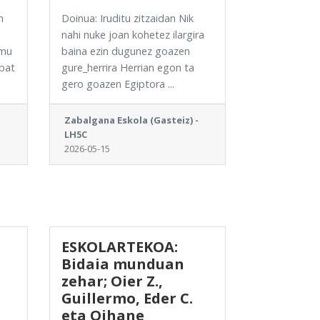
n
Doinua: Iruditu zitzaidan Nik
nahi nuke joan kohetez ilargira
emu
baina ezin dugunez goazen
 bat
gure_herrira Herrian egon ta
gero goazen Egiptora ...
Zabalgana Eskola (Gasteiz) -
LH5C
2026-05-15
ESKOLARTEKOA:
Bidaia munduan
zehar; Oier Z.,
Guillermo, Eder C.
eta Oihane