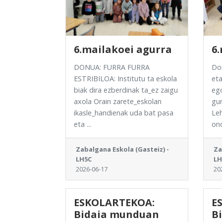
6.mailakoei agurra
6
DONUA: FURRA FURRA
Do
ESTRIBILOA: Institutu ta eskola
eta
biak dira ezberdinak ta_ez zaigu
ego
axola Orain zarete_eskolan
gur
ikasle_handienak uda bat pasa
Leh
eta ...
ond
Zabalgana Eskola (Gasteiz) -
Za
LH5C
LH
2026-06-17
20
ESKOLARTEKOA:
E
Bidaia munduan
B