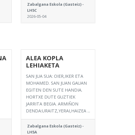
Zabalgana Eskola (Gasteiz) -
LH5C
2026-05-04
NA
ALEA KOPLA
LEHIAKETA
SAN JUA SUA: OIER,IKER ETA
MOHAMED. SAN JUAN GAUAN
EGITEN DEN SUTE HANDIA.
HORTXE DUTE GUZTIEK
JARRITA BEGIA. ARMIÑON
DENDA:URAITZ,YERAI,HAIZEA ...
Zabalgana Eskola (Gasteiz) -
LH5A