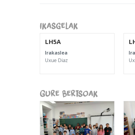
Ikasgelak
LH5A
L
Irakaslea
Ir
Uxue Diaz
Ux
Gure Bertsoak