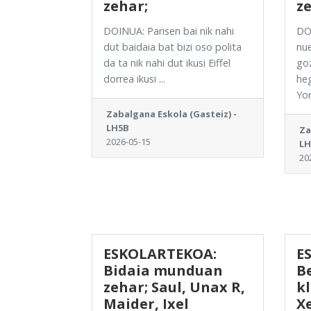
zehar;
ze
DOINUA: Parisen bai nik nahi
DO
dut baidaia bat bizi oso polita
nue
da ta nik nahi dut ikusi Eiffel
goz
dorrea ikusi ...
heg
Yor
Zabalgana Eskola (Gasteiz) -
LH5B
Za
2026-05-15
LH
20
ESKOLARTEKOA:
E
Bidaia munduan
Be
zehar; Saul, Unax R,
k
Maider, Ixel
Xe