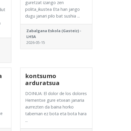
guretzat izango zen
polita_ikustea Eta han jango
dut
dugu janari pilo bat sushia ...
n
a
Zabalgana Eskola (Gasteiz) -
LH5A
2026-05-15
a
kontsumo
arduratsua
DOINUA: El dolor de los dolores
Hementxe gure etxean janaria
aurrezten da baina horko
ke
tabernan ez bota eta bota hara
...