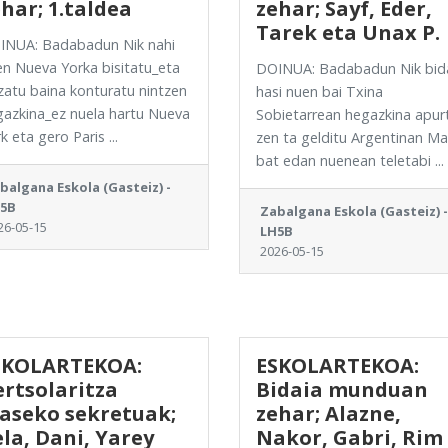
har; 1.taldea
zehar; Sayf, Eder,
Tarek eta Unax P.
INUA: Badabadun Nik nahi
n Nueva Yorka bisitatu_eta
DOINUA: Badabadun Nik bid
atu baina konturatu nintzen
hasi nuen bai Txina
azkina_ez nuela hartu Nueva
Sobietarrean hegazkina apur
k eta gero Paris ...
zen ta gelditu Argentinan M
bat edan nuenean teletabi ...
balgana Eskola (Gasteiz) -
5B
Zabalgana Eskola (Gasteiz) -
26-05-15
LH5B
2026-05-15
SKOLARTEKOA:
ESKOLARTEKOA:
rtsolaritza
Bidaia munduan
laseko sekretuak;
zehar; Alazne,
la, Dani, Yarey
Nakor, Gabri, Rim