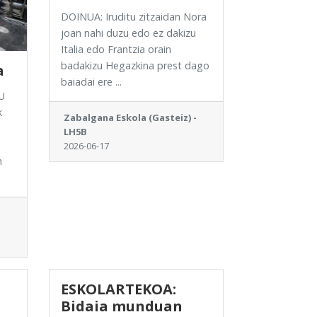
DOINUA: Iruditu zitzaidan Nora
joan nahi duzu edo ez dakizu
Italia edo Frantzia orain
badakizu Hegazkina prest dago
a
baiadai ere ...
U
k
Zabalgana Eskola (Gasteiz) -
LH5B
2026-06-17
n
ESKOLARTEKOA:
Bidaia munduan