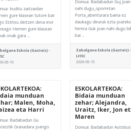
Doinua: Badabadun Guj joan
nahi dugu_oporretan
nua: Iruditu zaitzaidan
Porta_abenturara baina ez
men gure klasean tutore bat
daukagu diruruk ezta joatek
o Estitxu deitzen dena inor
herrira Guk joan nahi dugu bi
beago Hemen gure klasean
bai ...
ak onak gara ...
Zabalgana Eskola (Gasteiz) -
balgana Eskola (Gasteiz) -
LH5C
5C
2026-05-15
26-05-15
SKOLARTEKOA:
ESKOLARTEKOA:
idaia munduan
Bidaia munduan
ehar; Malen, Moha,
zehar; Alejandra,
izea eta Harri
Uraitz, Iker, Jon e
Maren
inua: Badabadun Gu
teiztik Granadara joango
Doinua: Badabadun Autobus