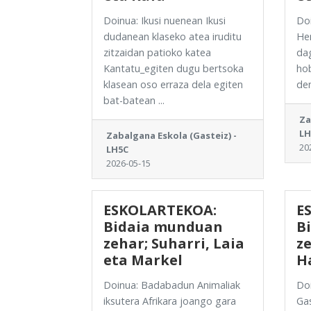
Doinua: Ikusi nuenean Ikusi
Doi
dudanean klaseko atea iruditu
He
zitzaidan patioko katea
dag
Kantatu_egiten dugu bertsoka
ho
klasean oso erraza dela egiten
den
bat-batean ...
Za
LH
Zabalgana Eskola (Gasteiz) -
20
LH5C
2026-05-15
ESKOLARTEKOA:
E
Bidaia munduan
B
zehar; Suharri, Laia
z
eta Markel
Ha
Doinua: Badabadun Animaliak
Do
iksutera Afrikara joango gara
Gas