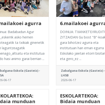
.mailakoei agurra
6.mailakoei agurr
inua: Badabadun Agur
DOINUA: TXANKETE/IRUDIT
_eskerrik asko hemen
ZITZAIDAN Gu bost "B"-koa
teagatik ta txikiak ginenetik
gara bihotzez agurra eta
i laguntzeagatik
institutuan han eman egurra
enago_altsatu eta institutua
Eskolako jaietan etorri bisita
o hasi animo garai berrian ...
eta gero_ez ...
balgana Eskola (Gasteiz) -
Zabalgana Eskola (Gasteiz) -
5A
LH5B
26-06-17
2026-06-17
SKOLARTEKOA:
ESKOLARTEKOA:
idaia munduan
Bidaia munduan