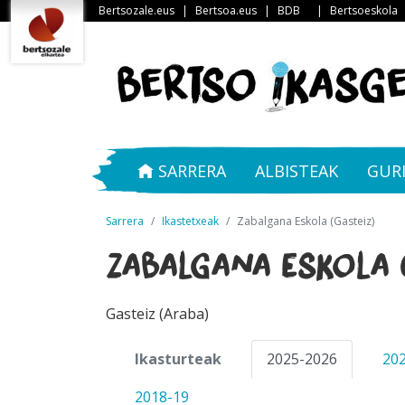
Bertsozale.eus
|
Bertsoa.eus
|
BDB
|
Bertsoeskola
SARRERA
ALBISTEAK
GUR
Sarrera
Ikastetxeak
Zabalgana Eskola (Gasteiz)
Zabalgana Eskola (
Gasteiz (Araba)
Ikasturteak
2025-2026
20
2018-19