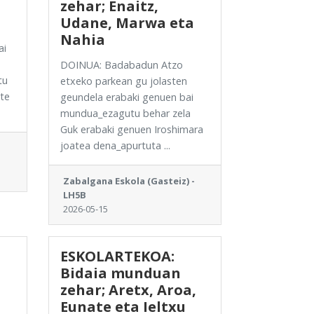
zehar; Enaitz,
Udane, Marwa eta
Nahia
ai
DOINUA: Badabadun Atzo
tu
etxeko parkean gu jolasten
ate
geundela erabaki genuen bai
mundua_ezagutu behar zela
Guk erabaki genuen Iroshimara
joatea dena_apurtuta ...
Zabalgana Eskola (Gasteiz) -
LH5B
2026-05-15
ESKOLARTEKOA:
Bidaia munduan
zehar; Aretx, Aroa,
Eunate eta Ieltxu