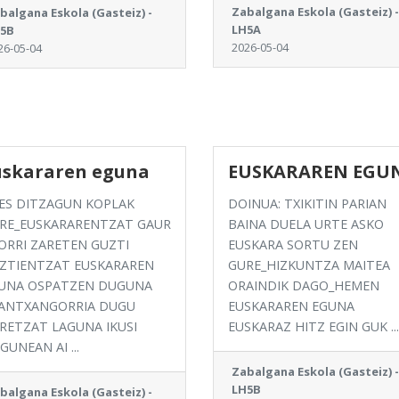
Zabalgana Eskola (Gasteiz) -
balgana Eskola (Gasteiz) -
LH5A
5B
2026-05-04
26-05-04
uskararen eguna
EUSKARAREN EGU
ES DITZAGUN KOPLAK
DOINUA: TXIKITIN PARIAN
RE_EUSKARARENTZAT GAUR
BAINA DUELA URTE ASKO
ORRI ZARETEN GUZTI
EUSKARA SORTU ZEN
ZTIENTZAT EUSKARAREN
GURE_HIZKUNTZA MAITEA
UNA OSPATZEN DUGUNA
ORAINDIK DAGO_HEMEN
ANTXANGORRIA DUGU
EUSKARAREN EGUNA
RETZAT LAGUNA IKUSI
EUSKARAZ HITZ EGIN GUK ...
GUNEAN AI ...
Zabalgana Eskola (Gasteiz) -
LH5B
balgana Eskola (Gasteiz) -