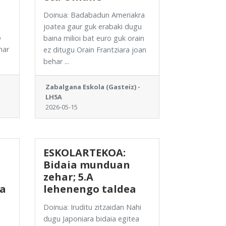
Doinua: Badabadun Ameriakra
joatea gaur guk erabaki dugu
o
baina milioi bat euro guk orain
har
ez ditugu Orain Frantziara joan
behar ...
Zabalgana Eskola (Gasteiz) -
LH5A
2026-05-15
ESKOLARTEKOA:
Bidaia munduan
zehar; 5.A
ta
lehenengo taldea
Doinua: Iruditu zitzaidan Nahi
dugu Japoniara bidaia egitea