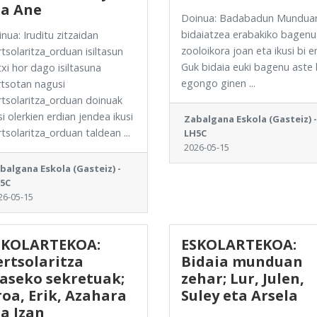
ta Ane
Doinua: Badabadun Mundua
bidaiatzea erabakiko bagenu
nua: Iruditu zitzaidan
zooloikora joan eta ikusi bi 
tsolaritza_orduan isiltasun
Guk bidaia euki bagenu aste
xi hor dago isiltasuna
egongo ginen ...
tsotan nagusi
tsolaritza_orduan doinuak
si olerkien erdian jendea ikusi
Zabalgana Eskola (Gasteiz) -
tsolaritza_orduan taldean ...
LH5C
2026-05-15
balgana Eskola (Gasteiz) -
5C
26-05-15
SKOLARTEKOA:
ESKOLARTEKOA:
rtsolaritza
Bidaia munduan
laseko sekretuak;
zehar; Lur, Julen,
oa, Erik, Azahara
Suley eta Arsela
a Izan