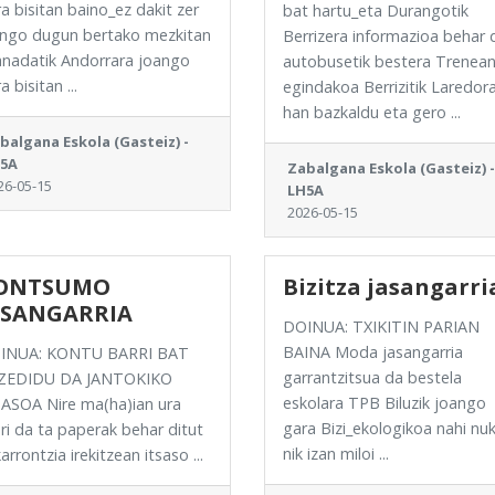
a bisitan baino_ez dakit zer
bat hartu_eta Durangotik
ingo dugun bertako mezkitan
Berrizera informazioa behar 
nadatik Andorrara joango
autobusetik bestera Trenea
a bisitan ...
egindakoa Berrizitik Laredor
han bazkaldu eta gero ...
balgana Eskola (Gasteiz) -
5A
Zabalgana Eskola (Gasteiz) -
26-05-15
LH5A
2026-05-15
ONTSUMO
Bizitza jasangarri
ASANGARRIA
DOINUA: TXIKITIN PARIAN
BAINA Moda jasangarria
INUA: KONTU BARRI BAT
garrantzitsua da bestela
ZEDIDU DA JANTOKIKO
eskolara TPB Biluzik joango
ASOA Nire ma(ha)ian ura
gara Bizi_ekologikoa nahi nu
ri da ta paperak behar ditut
nik izan miloi ...
arrontzia irekitzean itsaso ...