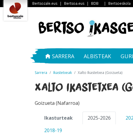
Bertsozale.eus
|
Bertsoa.eus
|
BDB
|
Bertsoeskola
SARRERA
ALBISTEAK
GUR
Sarrera
Ikastetxeak
Xalto Ikastetxea (Goizueta)
Xalto Ikastetxea (G
Goizueta (Nafarroa)
Ikasturteak
2025-2026
20
2018-19