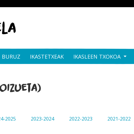
I BURUZ
IKASTETXEAK
IKASLEEN TXOKOA
oizueta)
24-2025
2023-2024
2022-2023
2021-2022