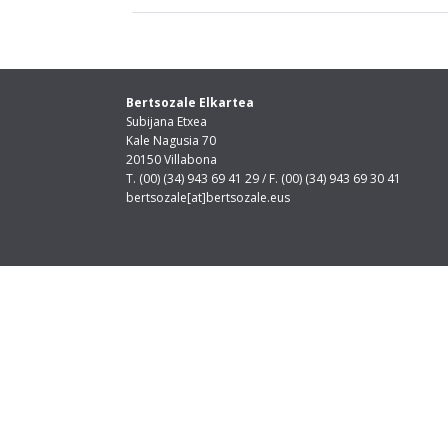
Bertsozale Elkartea
Subijana Etxea
Kale Nagusia 70
20150 Villabona
T. (00) (34) 943 69 41 29 / F. (00) (34) 943 69 30 41
bertsozale[at]bertsozale.eus