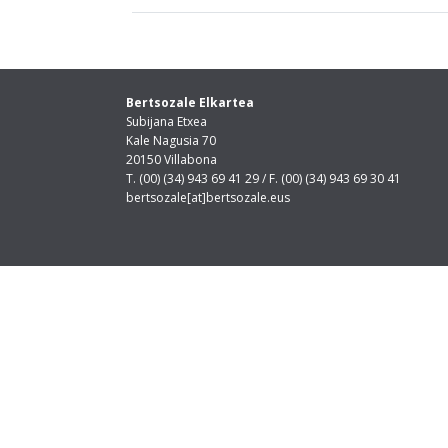
Bertsozale Elkartea
Subijana Etxea
Kale Nagusia 70
20150 Villabona
T. (00) (34) 943 69 41 29 / F. (00) (34) 943 69 30 41
bertsozale[at]bertsozale.eus