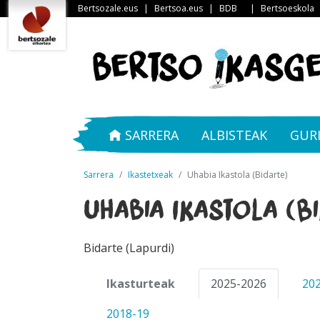
Bertsozale.eus
|
Bertsoa.eus
|
BDB
|
Bertsoeskola
SARRERA
ALBISTEAK
GUR
Sarrera
Ikastetxeak
Uhabia Ikastola (Bidarte)
Uhabia Ikastola (B
Bidarte (Lapurdi)
Ikasturteak
2025-2026
20
2018-19