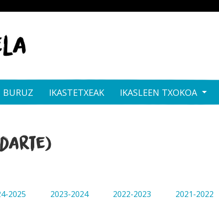
I BURUZ
IKASTETXEAK
IKASLEEN TXOKOA
idarte)
24-2025
2023-2024
2022-2023
2021-2022