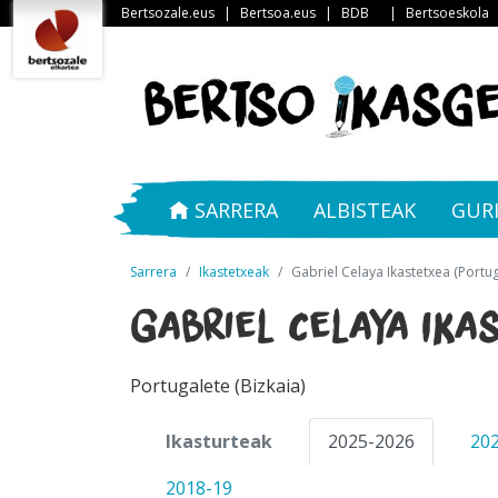
Bertsozale.eus
|
Bertsoa.eus
|
BDB
|
Bertsoeskola
SARRERA
ALBISTEAK
GUR
Sarrera
Ikastetxeak
Gabriel Celaya Ikastetxea (Portug
Gabriel Celaya Ika
Portugalete (Bizkaia)
Ikasturteak
2025-2026
20
2018-19