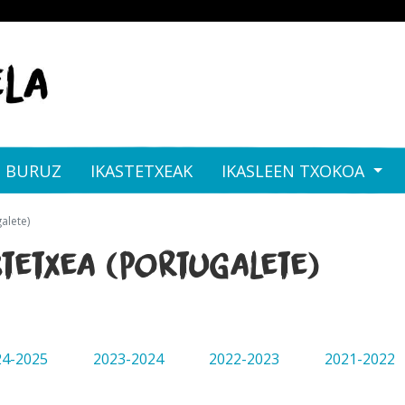
I BURUZ
IKASTETXEAK
IKASLEEN TXOKOA
alete)
stetxea (Portugalete)
24-2025
2023-2024
2022-2023
2021-2022