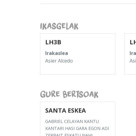
Ikasgelak
LH3B
L
Irakaslea
Ir
Asier Alcedo
As
Gure Bertsoak
SANTA ESKEA
GABRIEL CELAYAN KANTU
KANTARI HASI GARA EGON ADI
ZERBAIT ESKATU NAHI