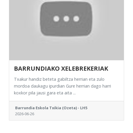
BARRUNDIAKO XELEBREKERIAK
Txakur handiz beteta gabiltza herrian eta zulo
mordoa daukagu ipurdian Gure herrian dago harri
koxkor pila jausi gara eta aita ...
Barrundia Eskola Txikia (Ozeta) - LH5
2026-06-26