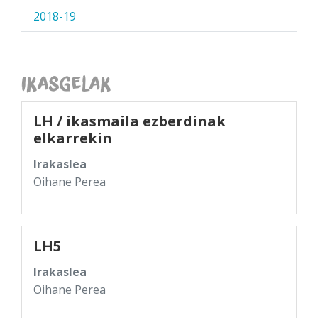
2018-19
Ikasgelak
LH / ikasmaila ezberdinak
elkarrekin
Irakaslea
Oihane Perea
LH5
Irakaslea
Oihane Perea