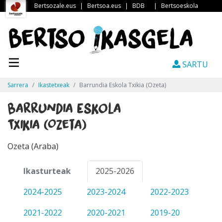
Bertsozale.eus
|
Bertsoa.eus
|
BDB
|
Bertsoeskola
SARTU
Sarrera
Ikastetxeak
Barrundia Eskola Txikia (Ozeta)
Barrundia Eskola
Txikia (Ozeta)
Ozeta (Araba)
Ikasturteak
2025-2026
2024-2025
2023-2024
2022-2023
2021-2022
2020-2021
2019-20