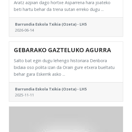
Aratz azpian dago hortxe Asparrena hara joateko
beti hartu behar da trena sutan erreko dugu ...
Barrundia Eskola Txikia (Ozeta) - LH5
2026-06-14
GEBARAKO GAZTELUKO AGURRA
Salto bat egin dugu lehengo historiara Denbora
bidaia oso polita izan da Orain gure etxera bueltatu
behar gara Eskerrik asko ...
Barrundia Eskola Txikia (Ozeta) - LH5
2025-11-11