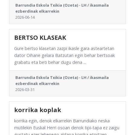
Barrundia Eskola Txikia (Ozeta) - LH / ikasmaila
ezberdinak elkarrekin
2026-06-14
BERTSO KLASEAK
Gure bertso klasetan zazpi ikasle gara asteartetan
dator Oihane gelara Batzutan egin behar bertsoak
grabatu eta beti behar dugu dena ...
Barrundia Eskola Txikia (Ozeta) - LH / ikasmaila
ezberdinak elkarrekin
2026-03-31
korrika koplak
korrika egin, denok elkarrekin Barrundiako neska
mutilekin Euskal Herri osoan denok tipi-tapa ez zaigu
gustatu ezer lehenego aldapa korrika etortzen ...