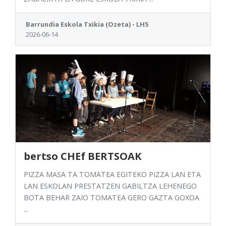
Barrundia Eskola Txikia (Ozeta) - LH5
2026-06-14
bertso CHEf BERTSOAK
PIZZA MASA TA TOMATEA EGITEKO PIZZA LAN ETA
LAN ESKOLAN PRESTATZEN GABILTZA LEHENEGO
BOTA BEHAR ZAIO TOMATEA GERO GAZTA GOXOA
...