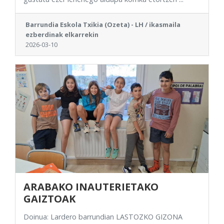
Barrundia Eskola Txikia (Ozeta) - LH / ikasmaila
ezberdinak elkarrekin
2026-03-10
ARABAKO INAUTERIETAKO
GAIZTOAK
Doinua: Lardero barrundian LASTOZKO GIZONA