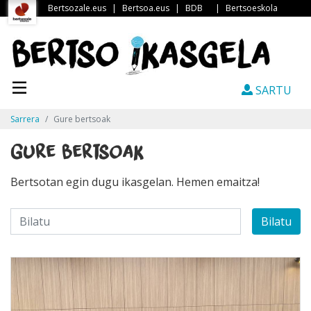
Bertsozale.eus
|
Bertsoa.eus
|
BDB
|
Bertsoeskola
SARTU
Sarrera
Gure bertsoak
Gure bertsoak
Bertsotan egin dugu ikasgelan. Hemen emaitza!
Bilatu