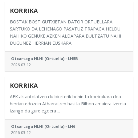
KORRIKA
BOSTAK BOST GUTXIETAN DATOR ORTUELLARA
SARTUKO DA LEHENAGO PASATUZ TRAPAGA HELDU
NAHIKO GENUKE AZKEN ALDAPARA BULTZATU NAHI
DUGUNEZ HERRIAN EUSKARA
Otxartaga HLHI (Ortuella) - LH5B
2026-03-12
KORRIKA
AEK ak antolatzen du biurterik behin ta korrirakara doa
herrian edozein Atharratzen hasita Bilbon amaiera izerdia
izango da gure egoera ...
Otxartaga HLHI (Ortuella) - LH6
2026-03-12