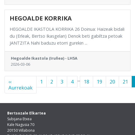
HEGOALDE KORRIKA
HEGOALDE IKASTOLA KORRIKA 26 Doinua: Haizeak bidali
du (Erleak, Bertso Ikasgelan) Denok beti gabiltza petoak
JANTZITA Nahi baduzu etorri gurekin ...
Hegoalde Ikastola (Iruñea) - LH5A
2026-03-06
...
‹‹
1
2
3
4
18
19
20
21
Aurrekoak
Bertsozale Elkartea
Subijana Etxea
Kale Nagusia 70
20150 Villabona