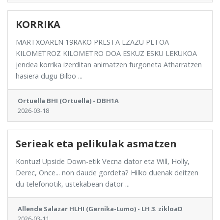
KORRIKA
MARTXOAREN 19RAKO PRESTA EZAZU PETOA
KILOMETROZ KILOMETRO DOA ESKUZ ESKU LEKUKOA
jendea korrika izerditan animatzen furgoneta Atharratzen
hasiera dugu Bilbo ...
Ortuella BHI (Ortuella) - DBH1A
2026-03-18
Serieak eta pelikulak asmatzen
Kontuz! Upside Down-etik Vecna dator eta Will, Holly,
Derec, Once... non daude gordeta? Hilko duenak deitzen
du telefonotik, ustekabean dator ...
Allende Salazar HLHI (Gernika-Lumo) - LH 3. zikloaD
2026-03-11