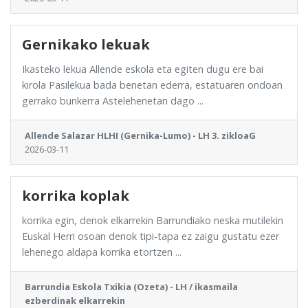
Gernikako lekuak
Ikasteko lekua Allende eskola eta egiten dugu ere bai
kirola Pasilekua bada benetan ederra, estatuaren ondoan
gerrako bunkerra Astelehenetan dago ...
Allende Salazar HLHI (Gernika-Lumo) - LH 3. zikloaG
2026-03-11
korrika koplak
korrika egin, denok elkarrekin Barrundiako neska mutilekin
Euskal Herri osoan denok tipi-tapa ez zaigu gustatu ezer
lehenego aldapa korrika etortzen ...
Barrundia Eskola Txikia (Ozeta) - LH / ikasmaila
ezberdinak elkarrekin