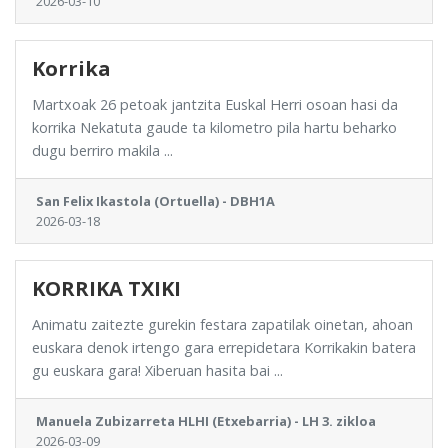
2026-03-10
Korrika
Martxoak 26 petoak jantzita Euskal Herri osoan hasi da
korrika Nekatuta gaude ta kilometro pila hartu beharko
dugu berriro makila ...
San Felix Ikastola (Ortuella) - DBH1A
2026-03-18
KORRIKA TXIKI
Animatu zaitezte gurekin festara zapatilak oinetan, ahoan
euskara denok irtengo gara errepidetara Korrikakin batera
gu euskara gara! Xiberuan hasita bai ...
Manuela Zubizarreta HLHI (Etxebarria) - LH 3. zikloa
2026-03-09