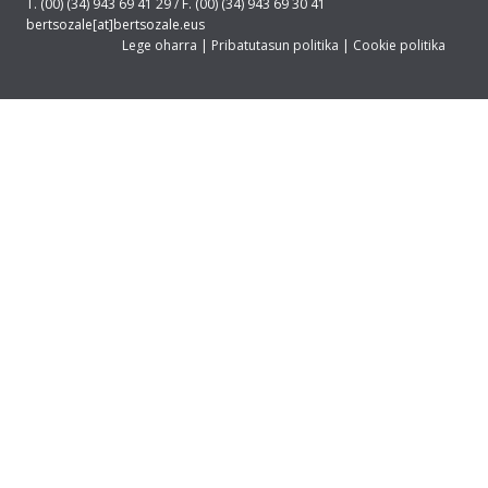
T. (00) (34) 943 69 41 29 / F. (00) (34) 943 69 30 41
bertsozale[at]bertsozale.eus
Lege oharra
|
Pribatutasun politika
|
Cookie politika