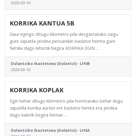
2026-03-10
KORRIKA KANTUA 5B
Gaur egingo ditugu kilometro pila desgastatuko zaigu
gure zapatila jendea petoarekin badator herrira gure
familia dago lehiotik begira KORRIKA EGIN ...
Dulantziko Ikastetxea (Dulantzi) - LH5B
2026-03-10
KORRIKA KOPLAK
Egin behar ditugu kilometro pila horretarako behar dugu
zapatilla korrika aurten ere badator herrira eta jendea
dago kaletik begira herrian ...
Dulantziko Ikastetxea (Dulantzi) - LH5A