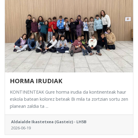
HORMA IRUDIAK
KONTINENTEAK Gure horma irudia da kontinenteak haur
eskola batean kolorez beteak Bi mila ta zortzian sortu zen
planean zaldia ta ...
Aldaialde Ikastetxea (Gasteiz) - LH5B
2026-06-19