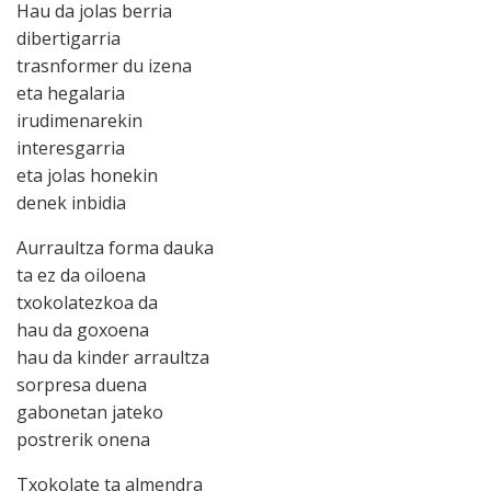
Hau da jolas berria
dibertigarria
trasnformer du izena
eta hegalaria
irudimenarekin
interesgarria
eta jolas honekin
denek inbidia
Aurraultza forma dauka
ta ez da oiloena
txokolatezkoa da
hau da goxoena
hau da kinder arraultza
sorpresa duena
gabonetan jateko
postrerik onena
Txokolate ta almendra