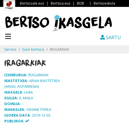
Bertsozale.eus
|
Bertsoa.eus
|
BDB
|
Bertsoeskola
SARTU
Sarrera
Gure bertsoa
IRAGARKIAK
IRAGARKIAK
IZENBURUA:
IRAGARKIAK
IKASTETXEA:
ARAIA IKASTETXEA
(ARAIA, ASPARRENA)
IKASGELA:
LH6A
EGILEA:
6. MAILA
DOINUA:
-
IRAKASLEA:
OIHANE PEREA
IGOERA DATA:
2019-12-03
PUBLIKOA: