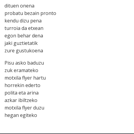
dituen onena
probatu bezain pronto
kendu dizu pena
turroia da etxean
egon behar dena
jaki guztietatik
zure gustukoena
Pisu asko baduzu
zuk eramateko
motxila flyer hartu
horrekin ederto
polita eta arina
azkar ibiltzeko
motxila flyer duzu
hegan egiteko