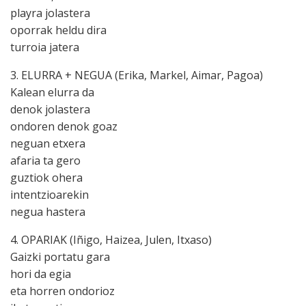
playra jolastera
oporrak heldu dira
turroia jatera
3. ELURRA + NEGUA (Erika, Markel, Aimar, Pagoa)
Kalean elurra da
denok jolastera
ondoren denok goaz
neguan etxera
afaria ta gero
guztiok ohera
intentzioarekin
negua hastera
4. OPARIAK (Iñigo, Haizea, Julen, Itxaso)
Gaizki portatu gara
hori da egia
eta horren ondorioz