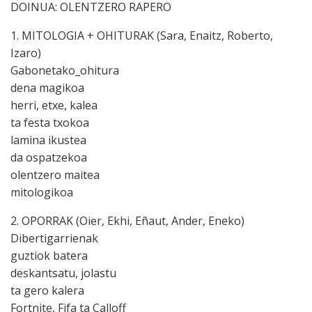
DOINUA: OLENTZERO RAPERO
1. MITOLOGIA + OHITURAK (Sara, Enaitz, Roberto,
Izaro)
Gabonetako_ohitura
dena magikoa
herri, etxe, kalea
ta festa txokoa
lamina ikustea
da ospatzekoa
olentzero maitea
mitologikoa
2. OPORRAK (Oier, Ekhi, Eñaut, Ander, Eneko)
Dibertigarrienak
guztiok batera
deskantsatu, jolastu
ta gero kalera
Fortnite, Fifa ta Calloff