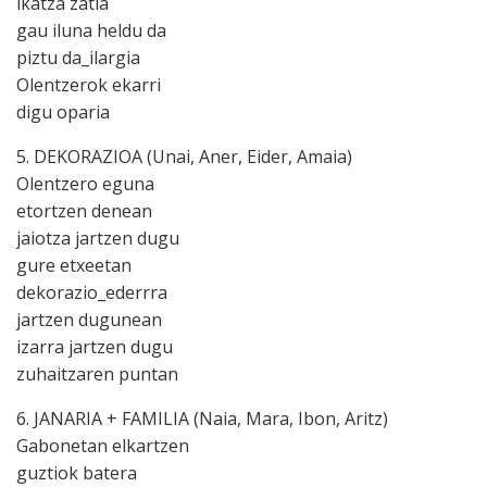
ikatza zatia
gau iluna heldu da
piztu da_ilargia
Olentzerok ekarri
digu oparia
5. DEKORAZIOA (Unai, Aner, Eider, Amaia)
Olentzero eguna
etortzen denean
jaiotza jartzen dugu
gure etxeetan
dekorazio_ederrra
jartzen dugunean
izarra jartzen dugu
zuhaitzaren puntan
6. JANARIA + FAMILIA (Naia, Mara, Ibon, Aritz)
Gabonetan elkartzen
guztiok batera