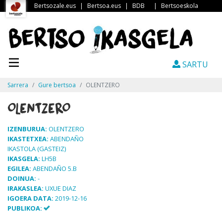
Bertsozale.eus
|
Bertsoa.eus
|
BDB
|
Bertsoeskola
SARTU
Sarrera
Gure bertsoa
OLENTZERO
OLENTZERO
IZENBURUA:
OLENTZERO
IKASTETXEA:
ABENDAÑO
IKASTOLA (GASTEIZ)
IKASGELA:
LH5B
EGILEA:
ABENDAÑO 5.B
DOINUA:
-
IRAKASLEA:
UXUE DIAZ
IGOERA DATA:
2019-12-16
PUBLIKOA: