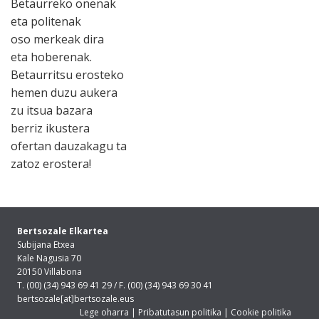
Betaurreko onenak
eta politenak
oso merkeak dira
eta hoberenak.
Betaurritsu erosteko
hemen duzu aukera
zu itsua bazara
berriz ikustera
ofertan dauzakagu ta
zatoz erostera!
Bertsozale Elkartea
Subijana Etxea
Kale Nagusia 70
20150 Villabona
T. (00) (34) 943 69 41 29 / F. (00) (34) 943 69 30 41
bertsozale[at]bertsozale.eus
Lege oharra
|
Pribatutasun politika
|
Cookie politika