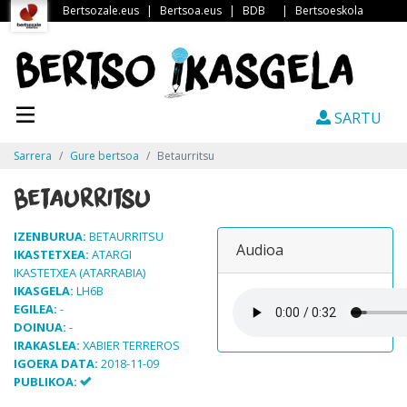
Bertsozale.eus
|
Bertsoa.eus
|
BDB
|
Bertsoeskola
SARTU
Sarrera
Gure bertsoa
Betaurritsu
Betaurritsu
IZENBURUA:
BETAURRITSU
Audioa
IKASTETXEA:
ATARGI
IKASTETXEA (ATARRABIA)
IKASGELA:
LH6B
EGILEA:
-
DOINUA:
-
IRAKASLEA:
XABIER TERREROS
IGOERA DATA:
2018-11-09
PUBLIKOA: