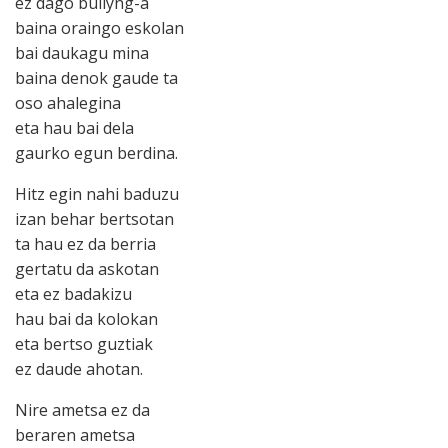
ez dago bullyng-a
baina oraingo eskolan
bai daukagu mina
baina denok gaude ta
oso ahalegina
eta hau bai dela
gaurko egun berdina.
Hitz egin nahi baduzu
izan behar bertsotan
ta hau ez da berria
gertatu da askotan
eta ez badakizu
hau bai da kolokan
eta bertso guztiak
ez daude ahotan.
Nire ametsa ez da
beraren ametsa