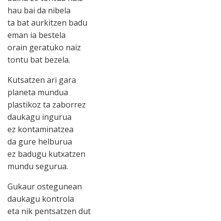
hau bai da nibela
ta bat aurkitzen badu
eman ia bestela
orain geratuko naiz
tontu bat bezela.
Kutsatzen ari gara
planeta mundua
plastikoz ta zaborrez
daukagu ingurua
ez kontaminatzea
da gure helburua
ez badugu kutxatzen
mundu segurua.
Gukaur ostegunean
daukagu kontrola
eta nik pentsatzen dut