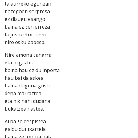
ta aurreko egunean
bazegoen sorpresa
ez dizugu esango
baina ez zen erreza
ta justu etorri zen
nire esku babesa.
Nire amona zaharra
eta ni gaztea
baina hau ez du inporta
hau bai da askea
baina duguna gustu
dena marraztea
eta nik nahi dudana
bukatzea hastea.
Ai ba ze despistea
galdu dut txartela
baina ze tontua naiz