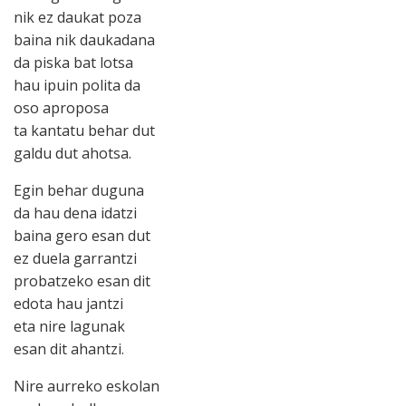
nik ez daukat poza
baina nik daukadana
da piska bat lotsa
hau ipuin polita da
oso aproposa
ta kantatu behar dut
galdu dut ahotsa.
Egin behar duguna
da hau dena idatzi
baina gero esan dut
ez duela garrantzi
probatzeko esan dit
edota hau jantzi
eta nire lagunak
esan dit ahantzi.
Nire aurreko eskolan