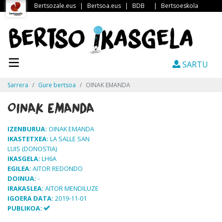
Bertsozale.eus
|
Bertsoa.eus
|
BDB
|
Bertsoeskola
SARTU
Sarrera
Gure bertsoa
OINAK EMANDA
OINAK EMANDA
IZENBURUA:
OINAK EMANDA
IKASTETXEA:
LA SALLE SAN
LUIS (DONOSTIA)
IKASGELA:
LH6A
EGILEA:
AITOR REDONDO
DOINUA:
-
IRAKASLEA:
AITOR MENDILUZE
IGOERA DATA:
2019-11-01
PUBLIKOA: