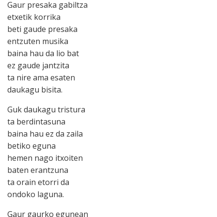
Gaur presaka gabiltza
etxetik korrika
beti gaude presaka
entzuten musika
baina hau da lio bat
ez gaude jantzita
ta nire ama esaten
daukagu bisita.
Guk daukagu tristura
ta berdintasuna
baina hau ez da zaila
betiko eguna
hemen nago itxoiten
baten erantzuna
ta orain etorri da
ondoko laguna.
Gaur gaurko egunean