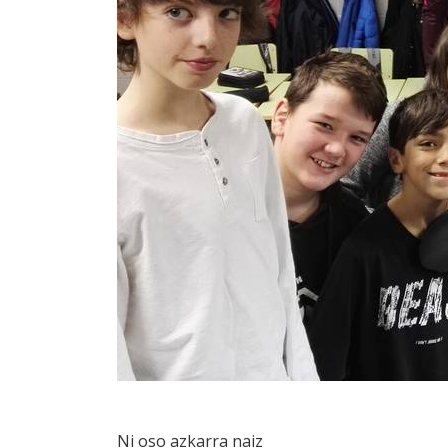
Ni oso azkarra naiz