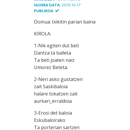
IGOERA DATA:
2019-10-17
PUBLIKOA:
Doinua: txikitin parian baina
KIROLA:
1-Nik egiten dut beti
Dantza ta balleta
Ta beti joaten naiz
Umorez Beteta.
2-Neri asko gustatzen
zait Saskibaloia
halare tokatzen zait
aurkari_erraldoia.
3-Erosi det baloia
Eskubaloirako
Ta porterian sartzen