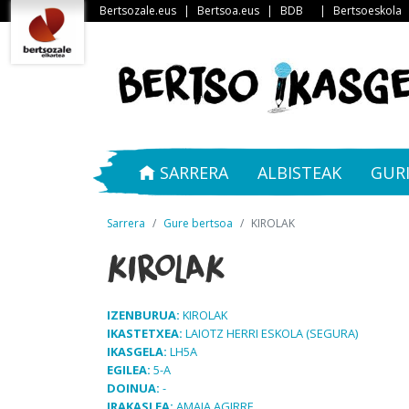
Bertsozale.eus
|
Bertsoa.eus
|
BDB
|
Bertsoeskola
SARRERA
ALBISTEAK
GUR
Sarrera
Gure bertsoa
KIROLAK
KIROLAK
IZENBURUA:
KIROLAK
IKASTETXEA:
LAIOTZ HERRI ESKOLA (SEGURA)
IKASGELA:
LH5A
EGILEA:
5-A
DOINUA:
-
IRAKASLEA:
AMAIA AGIRRE