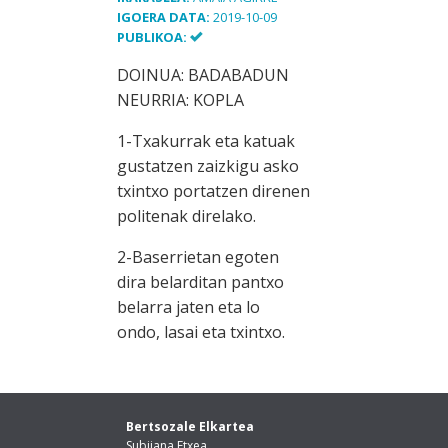
IGOERA DATA:
2019-10-09
PUBLIKOA:
DOINUA: BADABADUN
NEURRIA: KOPLA
1-Txakurrak eta katuak
gustatzen zaizkigu asko
txintxo portatzen direnen
politenak direlako.
2-Baserrietan egoten
dira belarditan pantxo
belarra jaten eta lo
ondo, lasai eta txintxo.
Bertsozale Elkartea
Subijana Etxea