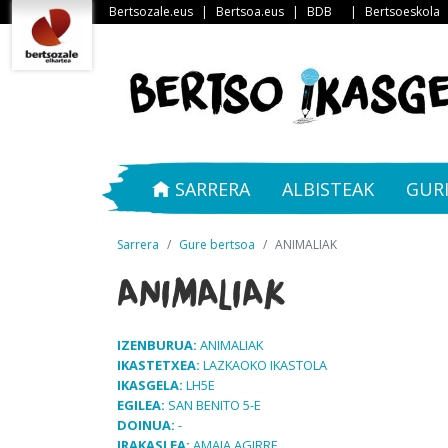
Bertsozale.eus
|
Bertsoa.eus
|
BDB
|
Bertsoeskola
SARRERA
ALBISTEAK
GUR
Sarrera
Gure bertsoa
ANIMALIAK
ANIMALIAK
IZENBURUA:
ANIMALIAK
IKASTETXEA:
LAZKAOKO IKASTOLA
IKASGELA:
LH5E
EGILEA:
SAN BENITO 5-E
DOINUA:
-
IRAKASLEA:
AMAIA AGIRRE