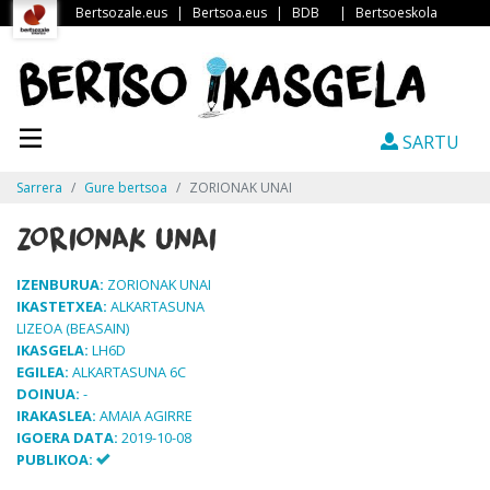
Bertsozale.eus
|
Bertsoa.eus
|
BDB
|
Bertsoeskola
SARTU
Sarrera
Gure bertsoa
ZORIONAK UNAI
ZORIONAK UNAI
IZENBURUA:
ZORIONAK UNAI
IKASTETXEA:
ALKARTASUNA
LIZEOA (BEASAIN)
IKASGELA:
LH6D
EGILEA:
ALKARTASUNA 6C
DOINUA:
-
IRAKASLEA:
AMAIA AGIRRE
IGOERA DATA:
2019-10-08
PUBLIKOA: