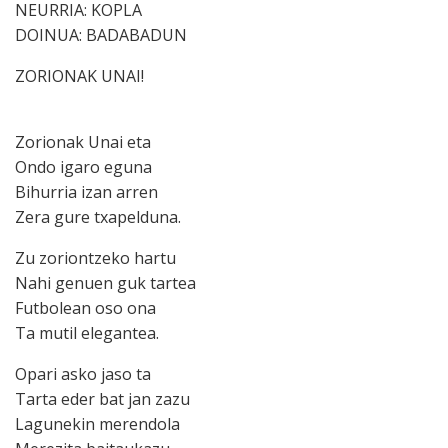
NEURRIA: KOPLA
DOINUA: BADABADUN
ZORIONAK UNAI!
Zorionak Unai eta
Ondo igaro eguna
Bihurria izan arren
Zera gure txapelduna.
Zu zoriontzeko hartu
Nahi genuen guk tartea
Futbolean oso ona
Ta mutil elegantea.
Opari asko jaso ta
Tarta eder bat jan zazu
Lagunekin merendola