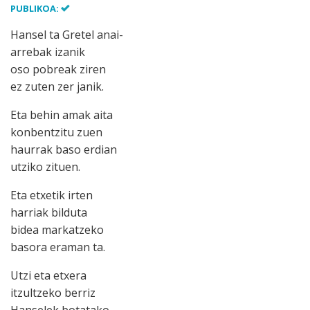
PUBLIKOA:
Hansel ta Gretel anai-
arrebak izanik
oso pobreak ziren
ez zuten zer janik.
Eta behin amak aita
konbentzitu zuen
haurrak baso erdian
utziko zituen.
Eta etxetik irten
harriak bilduta
bidea markatzeko
basora eraman ta.
Utzi eta etxera
itzultzeko berriz
Hanselek botatako