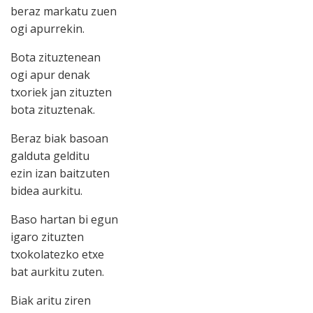
beraz markatu zuen
ogi apurrekin.
Bota zituztenean
ogi apur denak
txoriek jan zituzten
bota zituztenak.
Beraz biak basoan
galduta gelditu
ezin izan baitzuten
bidea aurkitu.
Baso hartan bi egun
igaro zituzten
txokolatezko etxe
bat aurkitu zuten.
Biak aritu ziren