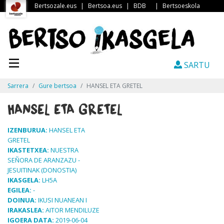
Bertsozale.eus
|
Bertsoa.eus
|
BDB
|
Bertsoeskola
SARTU
Sarrera
Gure bertsoa
HANSEL ETA GRETEL
HANSEL ETA GRETEL
IZENBURUA:
HANSEL ETA
GRETEL
IKASTETXEA:
NUESTRA
SEÑORA DE ARANZAZU -
JESUITINAK (DONOSTIA)
IKASGELA:
LH5A
EGILEA:
-
DOINUA:
IKUSI NUANEAN I
IRAKASLEA:
AITOR MENDILUZE
IGOERA DATA:
2019-06-04