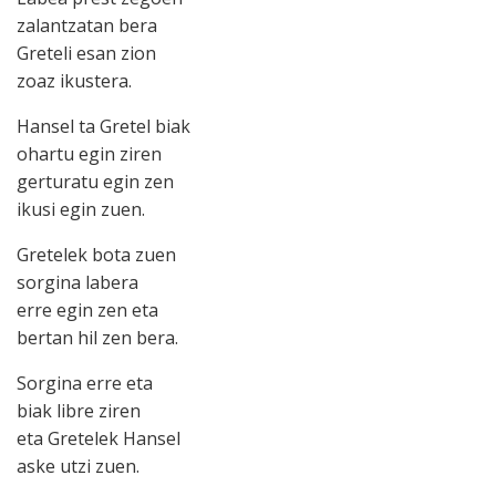
zalantzatan bera
Greteli esan zion
zoaz ikustera.
Hansel ta Gretel biak
ohartu egin ziren
gerturatu egin zen
ikusi egin zuen.
Gretelek bota zuen
sorgina labera
erre egin zen eta
bertan hil zen bera.
Sorgina erre eta
biak libre ziren
eta Gretelek Hansel
aske utzi zuen.