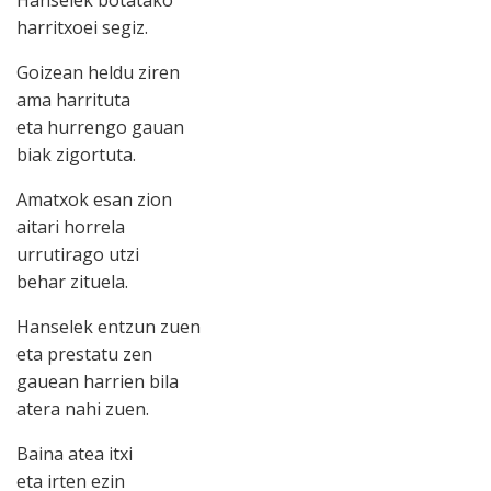
harritxoei segiz.
Goizean heldu ziren
ama harrituta
eta hurrengo gauan
biak zigortuta.
Amatxok esan zion
aitari horrela
urrutirago utzi
behar zituela.
Hanselek entzun zuen
eta prestatu zen
gauean harrien bila
atera nahi zuen.
Baina atea itxi
eta irten ezin