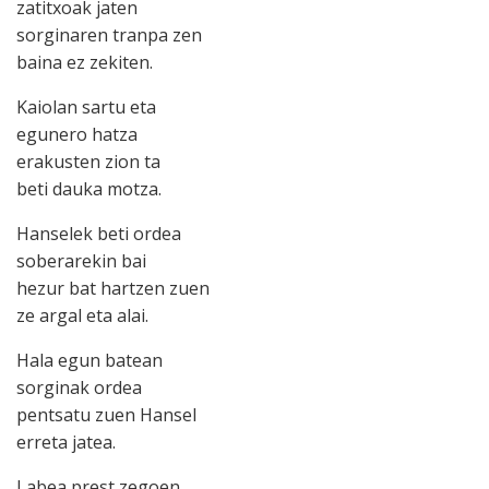
zatitxoak jaten
sorginaren tranpa zen
baina ez zekiten.
Kaiolan sartu eta
egunero hatza
erakusten zion ta
beti dauka motza.
Hanselek beti ordea
soberarekin bai
hezur bat hartzen zuen
ze argal eta alai.
Hala egun batean
sorginak ordea
pentsatu zuen Hansel
erreta jatea.
Labea prest zegoen