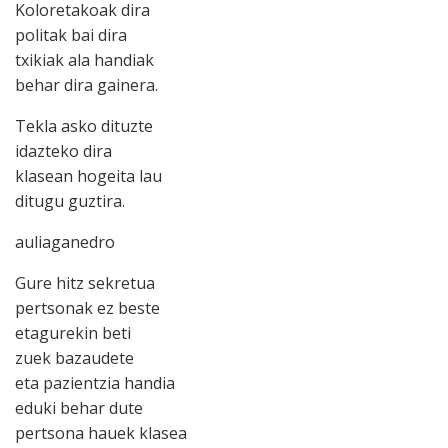
Koloretakoak dira
politak bai dira
txikiak ala handiak
behar dira gainera.
Tekla asko dituzte
idazteko dira
klasean hogeita lau
ditugu guztira.
auliaganedro
Gure hitz sekretua
pertsonak ez beste
etagurekin beti
zuek bazaudete
eta pazientzia handia
eduki behar dute
pertsona hauek klasea