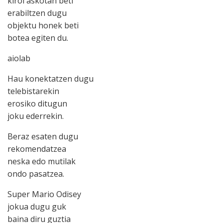
kirol askotan beti
erabiltzen dugu
objektu honek beti
botea egiten du.
aiolab
Hau konektatzen dugu
telebistarekin
erosiko ditugun
joku ederrekin.
Beraz esaten dugu
rekomendatzea
neska edo mutilak
ondo pasatzea.
Super Mario Odisey
jokua dugu guk
baina diru guztia