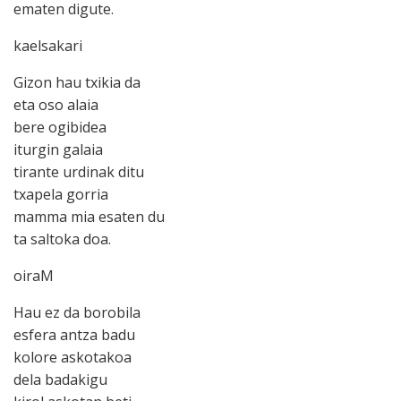
ematen digute.
kaelsakari
Gizon hau txikia da
eta oso alaia
bere ogibidea
iturgin galaia
tirante urdinak ditu
txapela gorria
mamma mia esaten du
ta saltoka doa.
oiraM
Hau ez da borobila
esfera antza badu
kolore askotakoa
dela badakigu