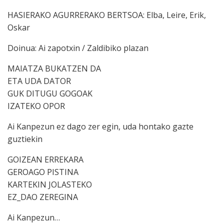
HASIERAKO AGURRERAKO BERTSOA: Elba, Leire, Erik,
Oskar
Doinua: Ai zapotxin / Zaldibiko plazan
MAIATZA BUKATZEN DA
ETA UDA DATOR
GUK DITUGU GOGOAK
IZATEKO OPOR
Ai Kanpezun ez dago zer egin, uda hontako gazte
guztiekin
GOIZEAN ERREKARA
GEROAGO PISTINA
KARTEKIN JOLASTEKO
EZ_DAO ZEREGINA
Ai Kanpezun…