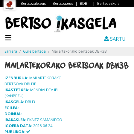
Bertsozale.eus
|
Bertsoa.eus
|
BDB
|
Bertsoeskola
SARTU
Sarrera
Gure bertsoa
Mailartekorako bertsoak DBH3B
Mailartekorako bertsoak DBH3B
IZENBURUA:
MAILARTEKORAKO
BERTSOAK DBH3B
IKASTETXEA:
MENDIALDEA IPI
(KANPEZU)
IKASGELA:
DBH3
EGILEA:
-
DOINUA:
-
IRAKASLEA:
EKAITZ SAMANIEGO
IGOERA DATA:
2026-06-24
PUBLIKOA: