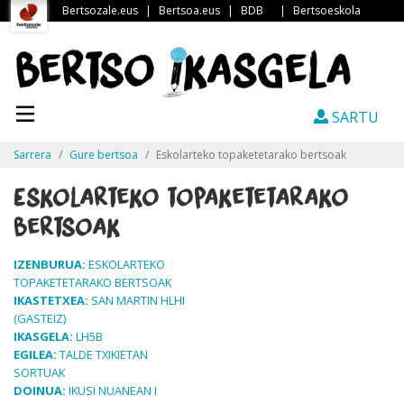
Bertsozale.eus
|
Bertsoa.eus
|
BDB
|
Bertsoeskola
SARTU
Sarrera
Gure bertsoa
Eskolarteko topaketetarako bertsoak
Eskolarteko topaketetarako
bertsoak
IZENBURUA:
ESKOLARTEKO
TOPAKETETARAKO BERTSOAK
IKASTETXEA:
SAN MARTIN HLHI
(GASTEIZ)
IKASGELA:
LH5B
EGILEA:
TALDE TXIKIETAN
SORTUAK
DOINUA:
IKUSI NUANEAN I