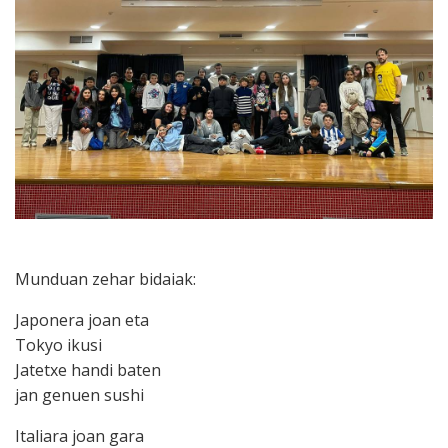
Munduan zehar bidaiak:
Japonera joan eta
Tokyo ikusi
Jatetxe handi baten
jan genuen sushi
Italiara joan gara