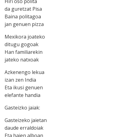
Hiri oso polita
da guretzat Pisa
Baina politagoa
jan genuen pizza
Mexikora joateko
ditugu gogoak
Han familiarekin
jateko natxoak
Azkenengo lekua
izan zen India
Eta ikusi genuen
elefante handia
Gasteizko jaiak:
Gasteizeko jaietan
daude erraldoiak
Eta haien alboan