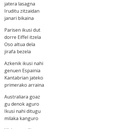
jatera lasagna
Iruditu zitzaidan
janari bikaina
Parisen ikusi dut
dorre Eiffel itzela
Oso altua dela
jirafa bezela
Azkenik ikusi nahi
genuen Espainia
Kantabrian jateko
primerako arraina
Australiara goaz
gu denok aguro
Ikusi nahi ditugu
milaka kanguro