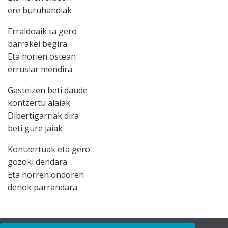
ere buruhandiak
Erraldoaik ta gero
barrakei begira
Eta horien ostean
errusiar mendira
Gasteizen beti daude
kontzertu alaiak
Dibertigarriak dira
beti gure jaiak
Kontzertuak eta gero
gozoki dendara
Eta horren ondoren
denok parrandara