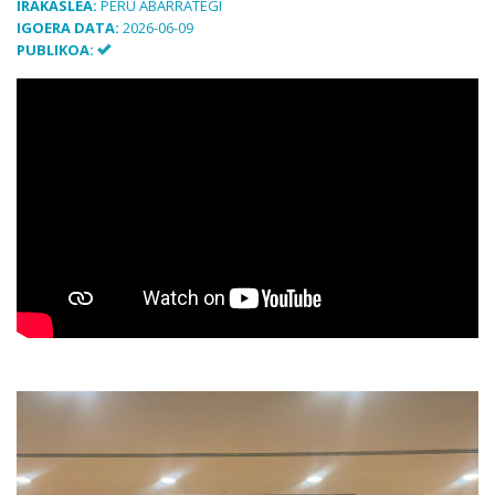
IRAKASLEA:
PERU ABARRATEGI
IGOERA DATA:
2026-06-09
PUBLIKOA: