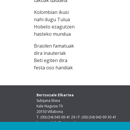
takoak daudela
Kolombian ikusi
nahi dugu Tulua
Hobeto ezagutzen
hasteko mundua
Brasilen famatuak
dira inauteriak
Beti egiten dira
festa oso handiak
Bertsozale Elkartea
Subijana Etxea
Kale Nagusia 70
20150 Villabona
T. (00) (34) 943 69 41 29 / F. (00) (34) 943 69 30 41
bertsozale[at]bertsozale.eus