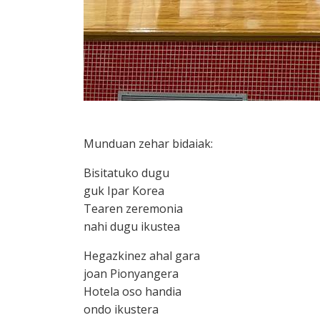
Munduan zehar bidaiak:
Bisitatuko dugu
guk Ipar Korea
Tearen zeremonia
nahi dugu ikustea
Hegazkinez ahal gara
joan Pionyangera
Hotela oso handia
ondo ikustera