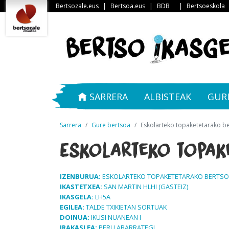
Bertsozale.eus
|
Bertsoa.eus
|
BDB
|
Bertsoeskola
SARRERA
ALBISTEAK
GUR
Sarrera
Gure bertsoa
Eskolarteko topaketetarako b
Eskolarteko topak
IZENBURUA:
ESKOLARTEKO TOPAKETETARAKO BERTSO
IKASTETXEA:
SAN MARTIN HLHI (GASTEIZ)
IKASGELA:
LH5A
EGILEA:
TALDE TXIKIETAN SORTUAK
DOINUA:
IKUSI NUANEAN I
IRAKASLEA:
PERU ABARRATEGI