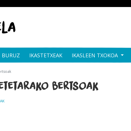
I BURUZ
IKASTETXEAK
IKASLEEN TXOKOA
ertsoak
etetarako bertsoak
AK