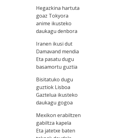
Hegazkina hartuta
goaz Tokyora
anime ikusteko
daukagu denbora
Iranen ikusi dut
Damavand mendia
Eta pasatu dugu
basamortu guztia
Bisitatuko dugu
guztiok Lisboa
Gaztelua ikusteko
daukagu gogoa
Mexikon erabiltzen
gabiltza kapela
Eta jatetxe baten