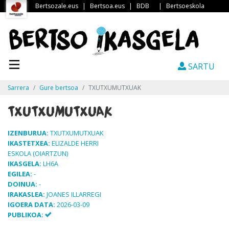
Bertsozale.eus
|
Bertsoa.eus
|
BDB
|
Bertsoeskola
SARTU
Sarrera
Gure bertsoa
TXUTXUMUTXUAK
TXUTXUMUTXUAK
IZENBURUA:
TXUTXUMUTXUAK
IKASTETXEA:
ELIZALDE HERRI
ESKOLA (OIARTZUN)
IKASGELA:
LH6A
EGILEA:
-
DOINUA:
-
IRAKASLEA:
JOANES ILLARREGI
IGOERA DATA:
2026-03-09
PUBLIKOA: