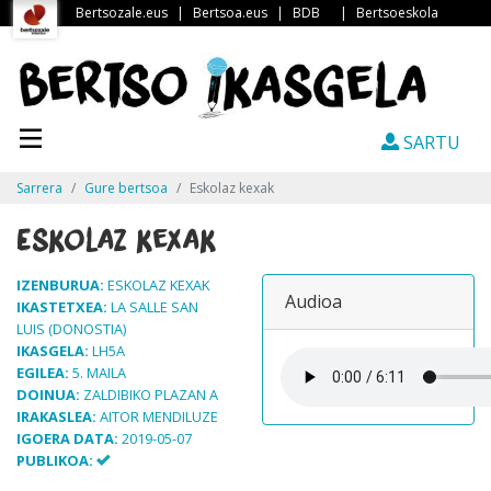
Bertsozale.eus
|
Bertsoa.eus
|
BDB
|
Bertsoeskola
SARTU
Sarrera
Gure bertsoa
Eskolaz kexak
Eskolaz kexak
IZENBURUA:
ESKOLAZ KEXAK
Audioa
IKASTETXEA:
LA SALLE SAN
LUIS (DONOSTIA)
IKASGELA:
LH5A
EGILEA:
5. MAILA
DOINUA:
ZALDIBIKO PLAZAN A
IRAKASLEA:
AITOR MENDILUZE
IGOERA DATA:
2019-05-07
PUBLIKOA: