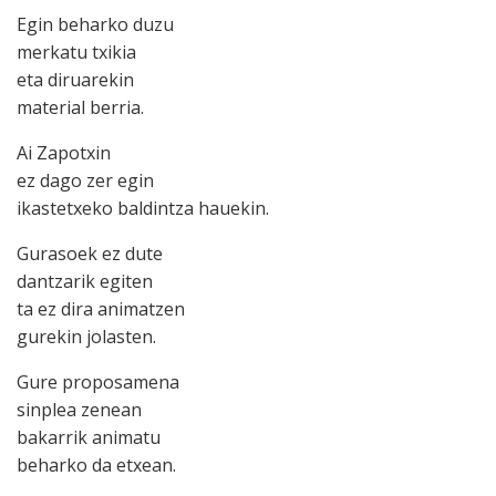
Egin beharko duzu
merkatu txikia
eta diruarekin
material berria.
Ai Zapotxin
ez dago zer egin
ikastetxeko baldintza hauekin.
Gurasoek ez dute
dantzarik egiten
ta ez dira animatzen
gurekin jolasten.
Gure proposamena
sinplea zenean
bakarrik animatu
beharko da etxean.