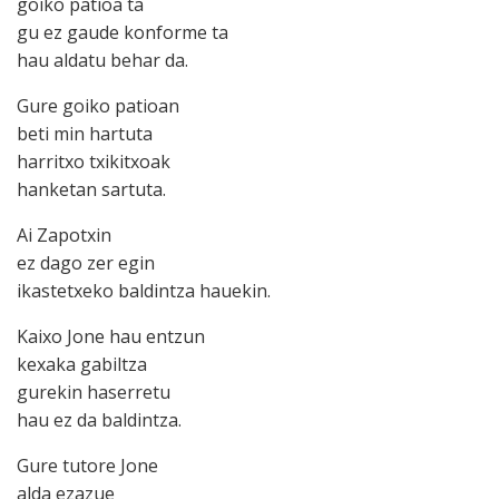
goiko patioa ta
gu ez gaude konforme ta
hau aldatu behar da.
Gure goiko patioan
beti min hartuta
harritxo txikitxoak
hanketan sartuta.
Ai Zapotxin
ez dago zer egin
ikastetxeko baldintza hauekin.
Kaixo Jone hau entzun
kexaka gabiltza
gurekin haserretu
hau ez da baldintza.
Gure tutore Jone
alda ezazue