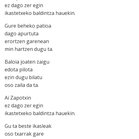
ez dago zer egin
ikastetxeko baldintza hauekin.
Gure beheko patioa
dago apurtuta
erortzen garenean
min hartzen dugu ta.
Baloia joaten zaigu
edota pilota
ezin dugu bilatu
oso zaila da ta.
Ai Zapotxin
ez dago zer egin
ikastetxeko baldintza hauekin.
Gu ta beste ikasleak
oso txarrak gare