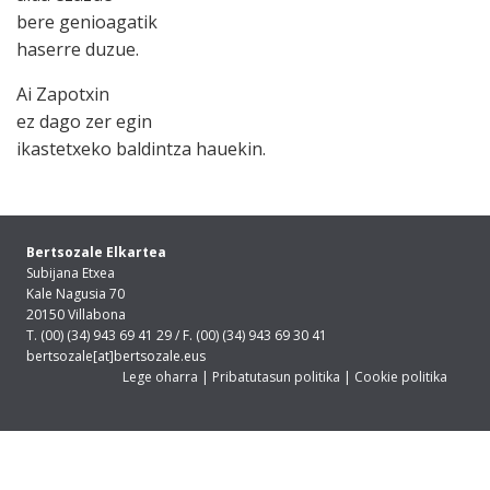
bere genioagatik
haserre duzue.
Ai Zapotxin
ez dago zer egin
ikastetxeko baldintza hauekin.
Bertsozale Elkartea
Subijana Etxea
Kale Nagusia 70
20150 Villabona
T. (00) (34) 943 69 41 29 / F. (00) (34) 943 69 30 41
bertsozale[at]bertsozale.eus
Lege oharra
|
Pribatutasun politika
|
Cookie politika