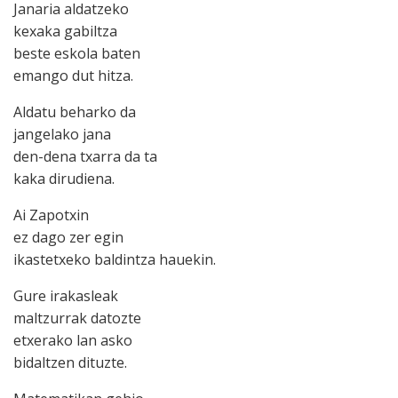
Janaria aldatzeko
kexaka gabiltza
beste eskola baten
emango dut hitza.
Aldatu beharko da
jangelako jana
den-dena txarra da ta
kaka dirudiena.
Ai Zapotxin
ez dago zer egin
ikastetxeko baldintza hauekin.
Gure irakasleak
maltzurrak datozte
etxerako lan asko
bidaltzen dituzte.