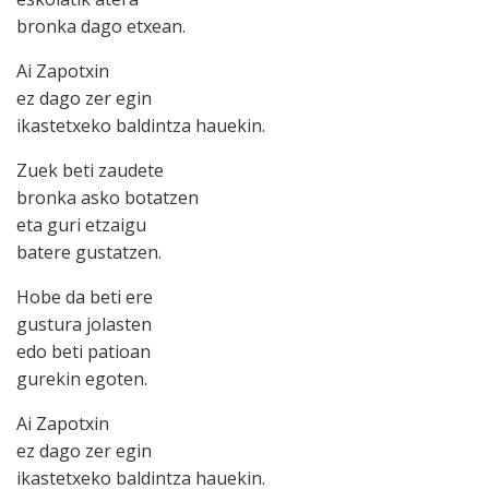
bronka dago etxean.
Ai Zapotxin
ez dago zer egin
ikastetxeko baldintza hauekin.
Zuek beti zaudete
bronka asko botatzen
eta guri etzaigu
batere gustatzen.
Hobe da beti ere
gustura jolasten
edo beti patioan
gurekin egoten.
Ai Zapotxin
ez dago zer egin
ikastetxeko baldintza hauekin.