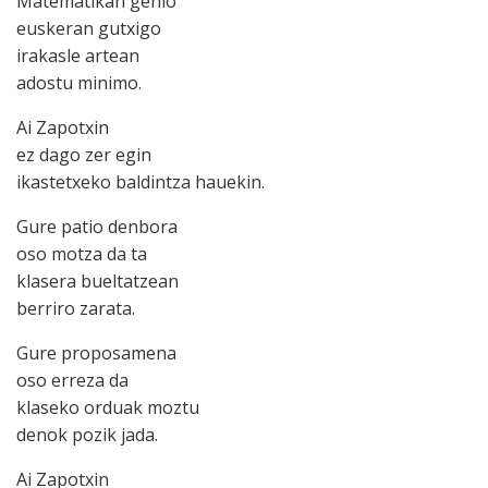
Matematikan gehio
euskeran gutxigo
irakasle artean
adostu minimo.
Ai Zapotxin
ez dago zer egin
ikastetxeko baldintza hauekin.
Gure patio denbora
oso motza da ta
klasera bueltatzean
berriro zarata.
Gure proposamena
oso erreza da
klaseko orduak moztu
denok pozik jada.
Ai Zapotxin