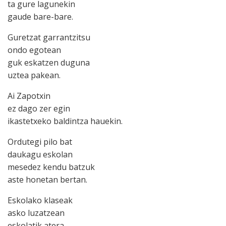
ta gure lagunekin
gaude bare-bare.
Guretzat garrantzitsu
ondo egotean
guk eskatzen duguna
uztea pakean.
Ai Zapotxin
ez dago zer egin
ikastetxeko baldintza hauekin.
Ordutegi pilo bat
daukagu eskolan
mesedez kendu batzuk
aste honetan bertan.
Eskolako klaseak
asko luzatzean
eskolatik atera