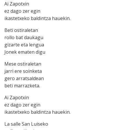
Ai Zapotxin
ez dago zer egin
ikastetxeko baldintza hauekin.
Beti ostiraletan
rollo bat daukagu
gizarte eta lengua
Jonek ematen digu
Mese ostiraletan
jarri ere soinketa
gero arratsaldean
beti marrazketa.
Ai Zapotxin
ez dago zer egin
ikastetxeko baldintza hauekin.
La salle San Luiseko