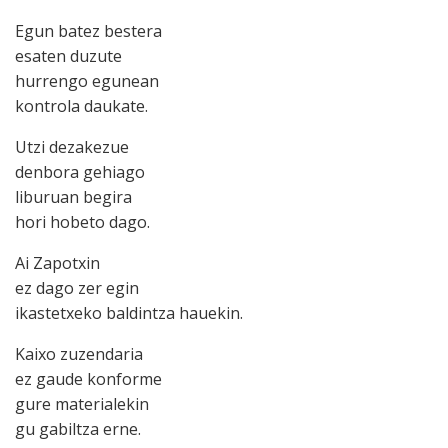
Egun batez bestera
esaten duzute
hurrengo egunean
kontrola daukate.
Utzi dezakezue
denbora gehiago
liburuan begira
hori hobeto dago.
Ai Zapotxin
ez dago zer egin
ikastetxeko baldintza hauekin.
Kaixo zuzendaria
ez gaude konforme
gure materialekin
gu gabiltza erne.