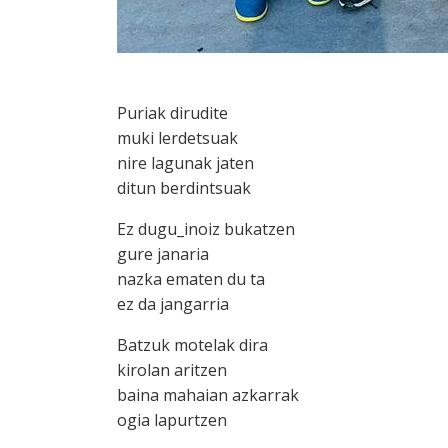
Puriak dirudite
muki lerdetsuak
nire lagunak jaten
ditun berdintsuak
Ez dugu_inoiz bukatzen
gure janaria
nazka ematen du ta
ez da jangarria
Batzuk motelak dira
kirolan aritzen
baina mahaian azkarrak
ogia lapurtzen