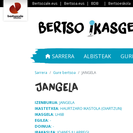
Bertsozale.eus
|
Bertsoa.eus
|
BDB
|
Bertsoeskola
SARRERA
ALBISTEAK
GUR
Sarrera
Gure bertsoa
JANGELA
JANGELA
IZENBURUA:
JANGELA
IKASTETXEA:
HAURTZARO IKASTOLA (OIARTZUN)
IKASGELA:
LH6B
EGILEA:
-
DOINUA:
-
IRAKASLEA:
JOANES ILLARREGI