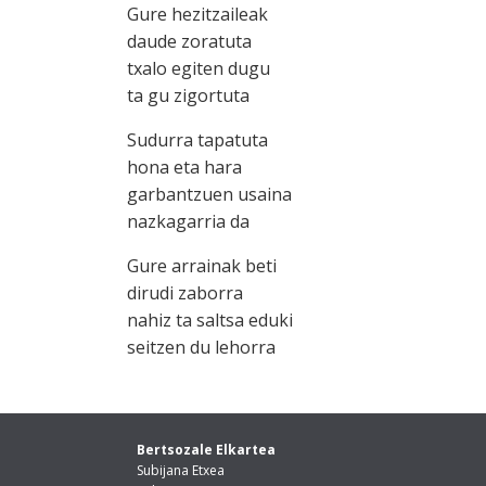
Gure hezitzaileak
daude zoratuta
txalo egiten dugu
ta gu zigortuta
Sudurra tapatuta
hona eta hara
garbantzuen usaina
nazkagarria da
Gure arrainak beti
dirudi zaborra
nahiz ta saltsa eduki
seitzen du lehorra
Bertsozale Elkartea
Subijana Etxea