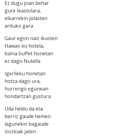
Ez dugu joan behar
gure Ikastolara,
elkarrekin jolasten
arituko gara
Gaur egon naiz ikusten
Hawaii-ko hotela,
baina buffet honetan
ez dago Nutella
Igerileku honetan
hotza dago ura,
hurrengo egunean
hondartzan gustura
Uda heldu da eta
berriz gaude hemen
lagunekin bagaude
izozkiak jaten