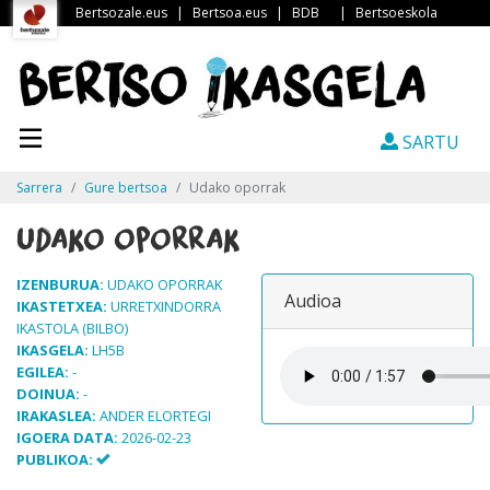
Bertsozale.eus
|
Bertsoa.eus
|
BDB
|
Bertsoeskola
SARTU
Sarrera
Gure bertsoa
Udako oporrak
Udako oporrak
IZENBURUA:
UDAKO OPORRAK
Audioa
IKASTETXEA:
URRETXINDORRA
IKASTOLA (BILBO)
IKASGELA:
LH5B
EGILEA:
-
DOINUA:
-
IRAKASLEA:
ANDER ELORTEGI
IGOERA DATA:
2026-02-23
PUBLIKOA: