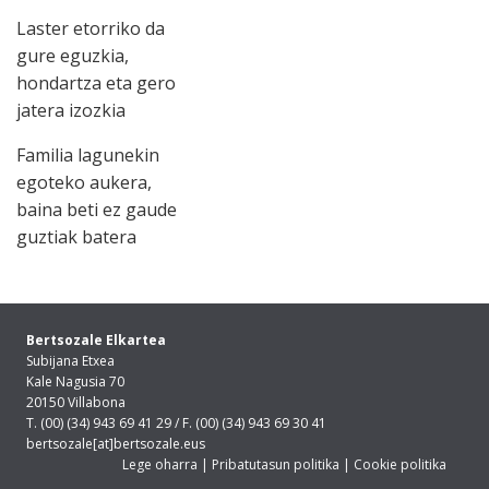
Laster etorriko da
gure eguzkia,
hondartza eta gero
jatera izozkia
Familia lagunekin
egoteko aukera,
baina beti ez gaude
guztiak batera
Bertsozale Elkartea
Subijana Etxea
Kale Nagusia 70
20150 Villabona
T. (00) (34) 943 69 41 29 / F. (00) (34) 943 69 30 41
bertsozale[at]bertsozale.eus
Lege oharra
|
Pribatutasun politika
|
Cookie politika