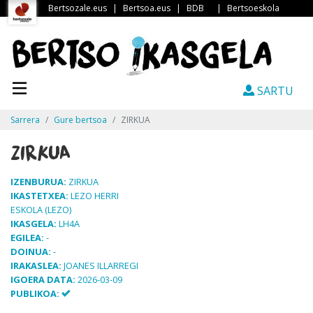
Bertsozale.eus
|
Bertsoa.eus
|
BDB
|
Bertsoeskola
SARTU
Sarrera
Gure bertsoa
ZIRKUA
ZIRKUA
IZENBURUA:
ZIRKUA
IKASTETXEA:
LEZO HERRI
ESKOLA (LEZO)
IKASGELA:
LH4A
EGILEA:
-
DOINUA:
-
IRAKASLEA:
JOANES ILLARREGI
IGOERA DATA:
2026-03-09
PUBLIKOA: