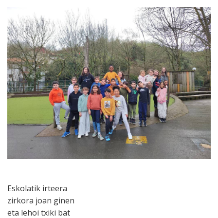
Eskolatik irteera
zirkora joan ginen
eta lehoi txiki bat