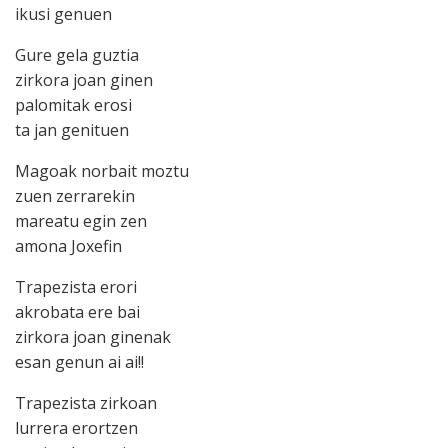
ikusi genuen
Gure gela guztia
zirkora joan ginen
palomitak erosi
ta jan genituen
Magoak norbait moztu
zuen zerrarekin
mareatu egin zen
amona Joxefin
Trapezista erori
akrobata ere bai
zirkora joan ginenak
esan genun ai ai!!
Trapezista zirkoan
lurrera erortzen