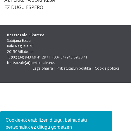
EZ DUGU ESPERO
Bertsozale Elkartea
Subijana Etxea
Kale Nagusia 70
20150 Villabona
T. (00) (34) 943 69 41 29 / F. (00) (34) 943 69 30 41
bertsozale[at]bertsozale.eus
Lege oharra
|
Pribatutasun politika
|
Cookie politika
Cookie-ak erabiltzen ditugu, baina datu
pertsonalak ez ditugu gordetzen