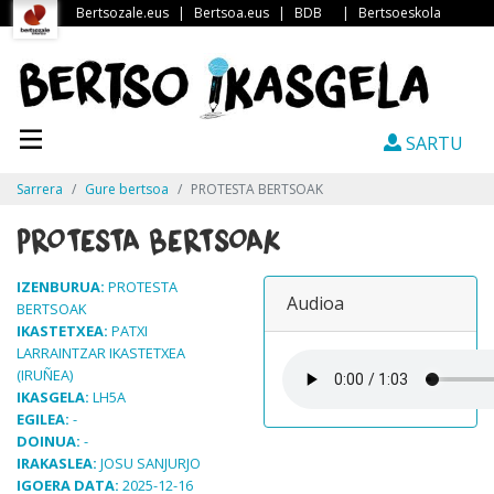
Bertsozale.eus
|
Bertsoa.eus
|
BDB
|
Bertsoeskola
SARTU
Sarrera
Gure bertsoa
PROTESTA BERTSOAK
PROTESTA BERTSOAK
IZENBURUA:
PROTESTA
Audioa
BERTSOAK
IKASTETXEA:
PATXI
LARRAINTZAR IKASTETXEA
(IRUÑEA)
IKASGELA:
LH5A
EGILEA:
-
DOINUA:
-
IRAKASLEA:
JOSU SANJURJO
IGOERA DATA:
2025-12-16