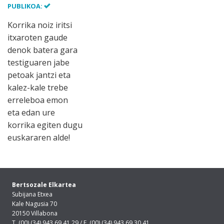
PUBLIKOA:
Korrika noiz iritsi
itxaroten gaude
denok batera gara
testiguaren jabe
petoak jantzi eta
kalez-kale trebe
erreleboa emon
eta edan ure
korrika egiten dugu
euskararen alde!
Bertsozale Elkartea
Subijana Etxea
Kale Nagusia 70
20150 Villabona
T. (00) (34) 943 69 41 29 / F. (00) (34) 943 69 30 41