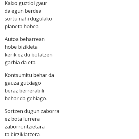
Kaixo guztioi gaur
da egun berdea
sortu nahi dugulako
planeta hobea.
Autoa beharrean
hobe bizikleta
kerik ez du botatzen
garbia da eta.
Kontsumitu behar da
gauza gutxiago
beraz berrerabili
behar da gehiago.
Sortzen dugun zaborra
ez bota lurrera
zaborrontzietara
ta birziklatzera.