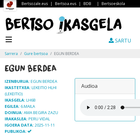
Bertsozale.eus
|
Bertsoa.eus
|
BDB
|
Bertsoeskola
SARTU
Sarrera
Gure bertsoa
EGUN BERDEA
EGUN BERDEA
IZENBURUA:
EGUN BERDEA
Audioa
IKASTETXEA:
LEKEITIO HLHI
(LEKEITIO)
IKASGELA:
LH6B
EGILEA:
6.MAILA
DOINUA:
AMA BEGIRA ZAZU
IRAKASLEA:
PERU VIDAL
IGOERA DATA:
2025-11-11
PUBLIKOA: