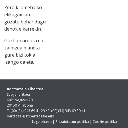
Zero kilometroko
elikagaiekin
gozatu behar dugu
denok elkarrekin.
Guztion ardura da
zaintzea planeta
gure bizi tokia
izango da eta.
Bertsozale Elkartea
Subijana Etxea
Kale Nagusia 70
20150 Villabona
T. (00) (34) 943 69 41 29 / F. (00) (34) 943 69 30 41
bertsozale[at]bertsozale.eus
Lege oharra
|
Pribatutasun politika
|
Cookie politika