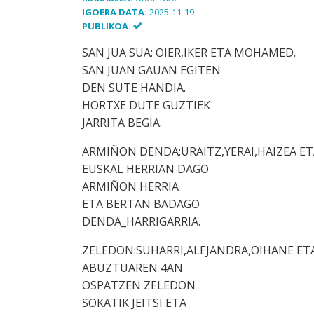
IGOERA DATA:
2025-11-19
PUBLIKOA:
SAN JUA SUA: OIER,IKER ETA MOHAMED.
SAN JUAN GAUAN EGITEN
DEN SUTE HANDIA.
HORTXE DUTE GUZTIEK
JARRITA BEGIA.
ARMIÑON DENDA:URAITZ,YERAI,HAIZEA ET
EUSKAL HERRIAN DAGO
ARMIÑON HERRIA
ETA BERTAN BADAGO
DENDA_HARRIGARRIA.
ZELEDON:SUHARRI,ALEJANDRA,OIHANE ETA
ABUZTUAREN 4AN
OSPATZEN ZELEDON
SOKATIK JEITSI ETA