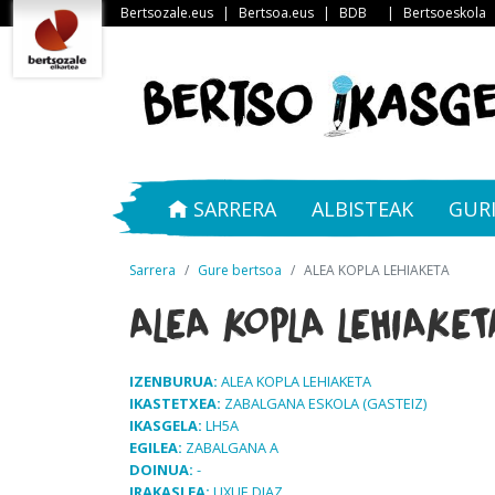
Bertsozale.eus
|
Bertsoa.eus
|
BDB
|
Bertsoeskola
SARRERA
ALBISTEAK
GUR
Sarrera
Gure bertsoa
ALEA KOPLA LEHIAKETA
ALEA KOPLA LEHIAKET
IZENBURUA:
ALEA KOPLA LEHIAKETA
IKASTETXEA:
ZABALGANA ESKOLA (GASTEIZ)
IKASGELA:
LH5A
EGILEA:
ZABALGANA A
DOINUA:
-
IRAKASLEA:
UXUE DIAZ