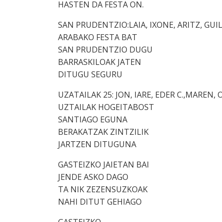
HASTEN DA FESTA ON.
SAN PRUDENTZIO:LAIA, IXONE, ARITZ, GU
ARABAKO FESTA BAT
SAN PRUDENTZIO DUGU
BARRASKILOAK JATEN
DITUGU SEGURU
UZATAILAK 25: JON, IARE, EDER C.,MAREN, O
UZTAILAK HOGEITABOST
SANTIAGO EGUNA
BERAKATZAK ZINTZILIK
JARTZEN DITUGUNA
GASTEIZKO JAIETAN BAI
JENDE ASKO DAGO
TA NIK ZEZENSUZKOAK
NAHI DITUT GEHIAGO
GASTEIZKO