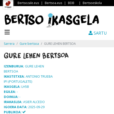
Bertsozale.eus
|
Bertsoa.eus
|
BDB
|
Bertsoeskola
SARTU
Sarrera
Gure bertsoa
GURE LEHEN BERTSOA
GURE LEHEN BERTSOA
IZENBURUA:
GURE LEHEN
BERTSOA
IKASTETXEA:
ANTONIO TRUEBA
IPI (PORTUGALETE)
IKASGELA:
LH5B
EGILEA:
-
DOINUA:
-
IRAKASLEA:
ASIER ALCEDO
IGOERA DATA:
2025-09-29
PUBLIKOA: