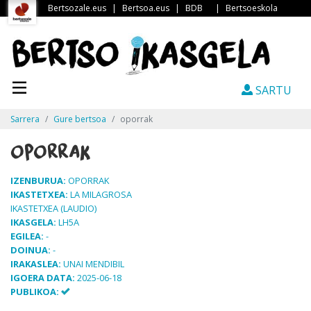
Bertsozale.eus
|
Bertsoa.eus
|
BDB
|
Bertsoeskola
SARTU
Sarrera
Gure bertsoa
oporrak
oporrak
IZENBURUA:
OPORRAK
IKASTETXEA:
LA MILAGROSA
IKASTETXEA (LAUDIO)
IKASGELA:
LH5A
EGILEA:
-
DOINUA:
-
IRAKASLEA:
UNAI MENDIBIL
IGOERA DATA:
2025-06-18
PUBLIKOA: