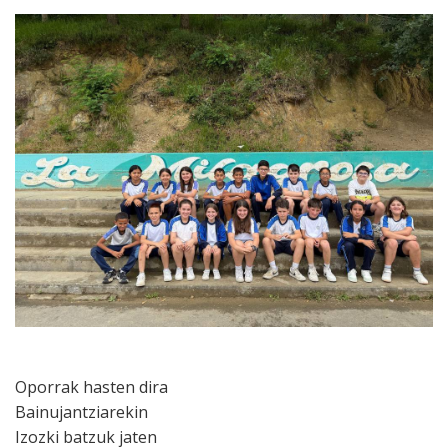
Oporrak hasten dira
Bainujantziarekin
Izozki batzuk jaten