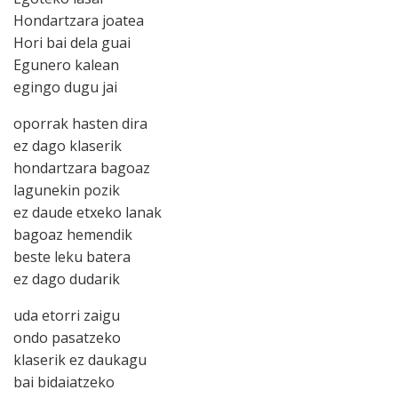
Hondartzara joatea
Hori bai dela guai
Egunero kalean
egingo dugu jai
oporrak hasten dira
ez dago klaserik
hondartzara bagoaz
lagunekin pozik
ez daude etxeko lanak
bagoaz hemendik
beste leku batera
ez dago dudarik
uda etorri zaigu
ondo pasatzeko
klaserik ez daukagu
bai bidaiatzeko