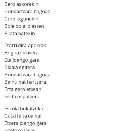
Bero askorekin
Hondartzara bagoaz
Gure lagunekin
Boleibola jolasten
Pilota batekin
Etorri dira oporrak
Ez goaz klasera
Eta joango gara
Bidaia egitera
Hondartzara bagoaz
Bainu bat hartzera
Erta gero etxean
Festa ospatzera
Eskola bukatzeko
Gutxi falta da bai
Etxera joango gara
Egoteko lasai