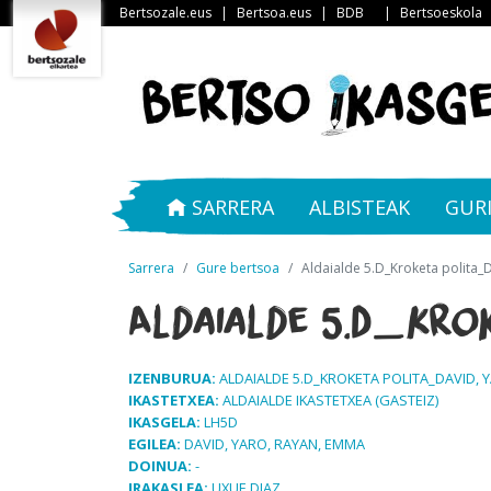
Bertsozale.eus
|
Bertsoa.eus
|
BDB
|
Bertsoeskola
SARRERA
ALBISTEAK
GUR
Sarrera
Gure bertsoa
Aldaialde 5.D_Kroketa polita_
Aldaialde 5.D_Krok
IZENBURUA:
ALDAIALDE 5.D_KROKETA POLITA_DAVID, 
IKASTETXEA:
ALDAIALDE IKASTETXEA (GASTEIZ)
IKASGELA:
LH5D
EGILEA:
DAVID, YARO, RAYAN, EMMA
DOINUA:
-
IRAKASLEA:
UXUE DIAZ