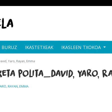
I BURUZ
IKASTETXEAK
IKASLEEN TXOKOA
David, Yaro, Rayan, Emma
eta polita_David, Yaro, R
YARO, RAYAN, EMMA